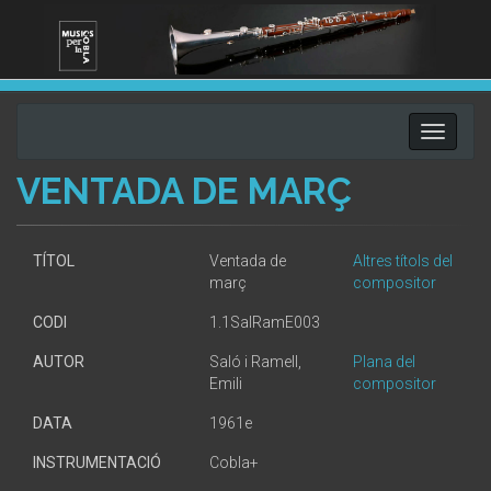
Toggle
navigati
VENTADA DE MARÇ
TÍTOL
Ventada de
Altres títols del
març
compositor
CODI
1.1SalRamE003
AUTOR
Saló i Ramell,
Plana del
Emili
compositor
DATA
1961e
INSTRUMENTACIÓ
Cobla+