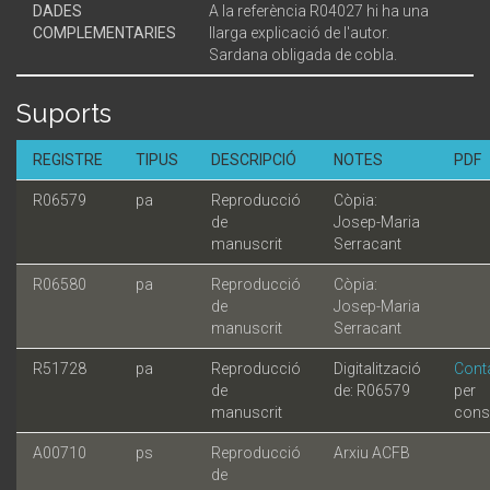
DADES
A la referència R04027 hi ha una
COMPLEMENTARIES
llarga explicació de l'autor.
Sardana obligada de cobla.
Suports
REGISTRE
TIPUS
DESCRIPCIÓ
NOTES
PDF
R06579
pa
Reproducció
Còpia:
de
Josep-Maria
manuscrit
Serracant
R06580
pa
Reproducció
Còpia:
de
Josep-Maria
manuscrit
Serracant
R51728
pa
Reproducció
Digitalització
Cont
de
de: R06579
per
manuscrit
cons
A00710
ps
Reproducció
Arxiu ACFB
de