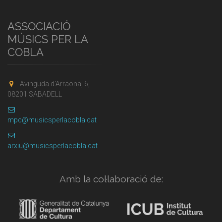
ASSOCIACIÓ
MÚSICS PER LA
COBLA
Avinguda d'Arraona, 6,
08201 SABADELL
mpc@musicsperlacobla.cat
arxiu@musicsperlacobla.cat
Amb la col·laboració de: