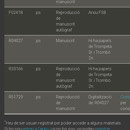
manuscrit
F02418
ps
Reproducció
Arxiu FSB
de
manuscrit
autògraf
R04027
ps
Manuscrit
Hi ha papers
de Trompeta
3r. i Trombó
2n.
R33166
ps
Reproducció
Hi ha papers
de
de Trompeta
manuscrit
3r. i Trombó
autògraf
2n.
R51729
ps
Reproducció
Digitalització
Cont
de
de: R04027
per
manuscrit
cons
*
Heu de ser usuari registrat per poder accedir a alguns materials.
Si ho sou
entreu a l'arxiu
, i si no ho sou, us podeu
registrar
.