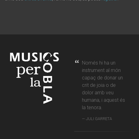
Només hi ha un
instrument al món
capaç de donar un
crit de joia o de
dolor amb veu
humana, i aquest és
la tenora.
JULI GARRETA