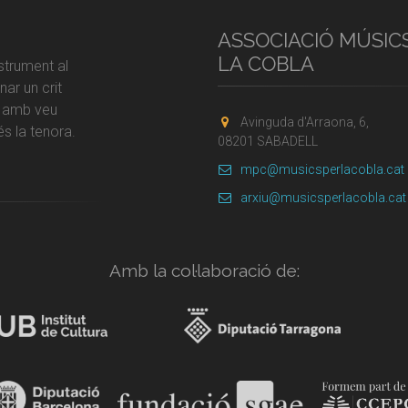
ASSOCIACIÓ MÚSIC
LA COBLA
strument al
ar un crit
r amb veu
Avinguda d'Arraona, 6,
s la tenora.
08201 SABADELL
mpc@musicsperlacobla.cat
arxiu@musicsperlacobla.cat
Amb la col·laboració de: