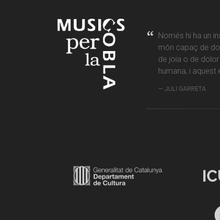
Només hi ha un in
món capaç de don
de joia o de dolo
humana, i aquest é
JULI GARRETA