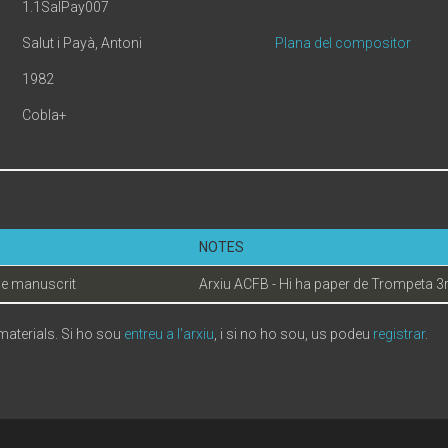
1.1SalPay007
Salut i Payà, Antoni
Plana del compositor
1982
Cobla+
NOTES
e manuscrit
Arxiu ACFB - Hi ha paper de Trompeta 3r
 materials. Si ho sou
entreu a l'arxiu
, i si no ho sou, us podeu
registrar
.