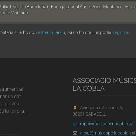
Multioffset Gil (Barcelona) - Fons personal Àngel Pont i Montaner - Està 
Pont i Montaner
 materials. Si ho sou
entreu a l'arxiu
, i si no ho sou, us podeu
registrar
.
ASSOCIACIÓ MÚSIC
LA COBLA
strument al
ar un crit
r amb veu
Avinguda d'Arraona, 6,
s la tenora.
08201 SABADELL
mpc@musicsperlacobla.cat
arxiu@musicsperlacobla.cat