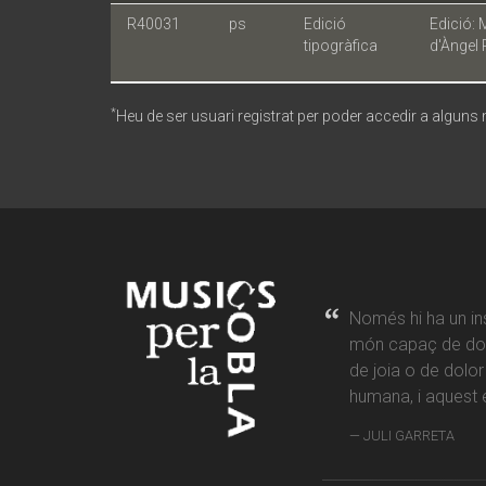
R40031
ps
Edició
Edició: 
tipogràfica
d'Àngel 
*
Heu de ser usuari registrat per poder accedir a alguns
Només hi ha un in
món capaç de don
de joia o de dolo
humana, i aquest é
JULI GARRETA