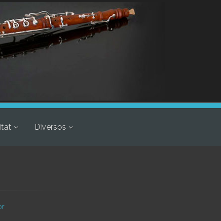
itat
Diversos
or