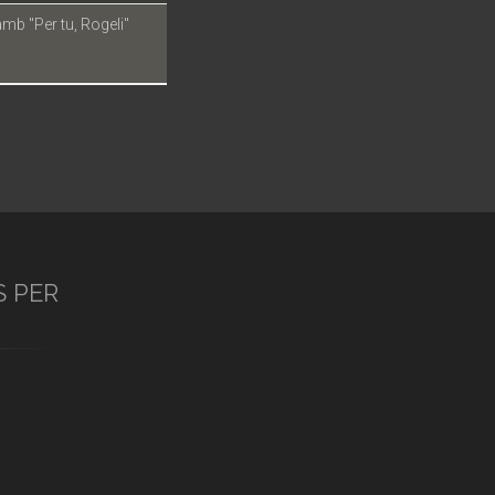
amb "Per tu, Rogeli"
S PER