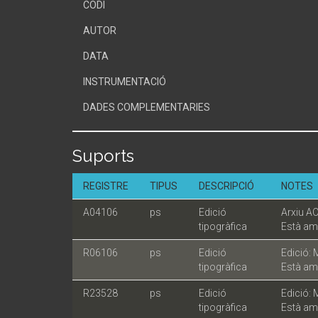
CODI
AUTOR
DATA
INSTRUMENTACIÓ
DADES COMPLEMENTARIES
Suports
REGISTRE
TIPUS
DESCRIPCIÓ
NOTES
A04106
ps
Edició
Arxiu AC
tipogràfica
Està amb
R06106
ps
Edició
Edició: 
tipogràfica
Està amb
R23528
ps
Edició
Edició: 
tipogràfica
Està amb