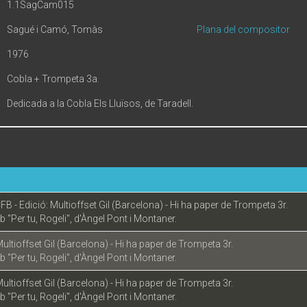
1.1SagCam015
Sagué i Camó, Tomàs
Plana del compositor
1976
Cobla + Trompeta 3a.
Dedicada a la Cobla Els Lluïsos, de Taradell.
FB - Edició: Multioffset Gil (Barcelona) - Hi ha paper de Trompeta 3r.
 "Per tu, Rogeli", d'Àngel Pont i Montaner.
Multioffset Gil (Barcelona) - Hi ha paper de Trompeta 3r.
 "Per tu, Rogeli", d'Àngel Pont i Montaner.
Multioffset Gil (Barcelona) - Hi ha paper de Trompeta 3r.
 "Per tu, Rogeli", d'Àngel Pont i Montaner.