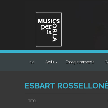
Inici
Arxiu
Enregistraments
C
ESBART ROSSELLON
TÍTOL