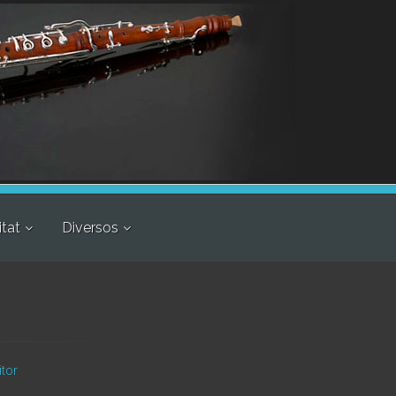
itat
Diversos
itor