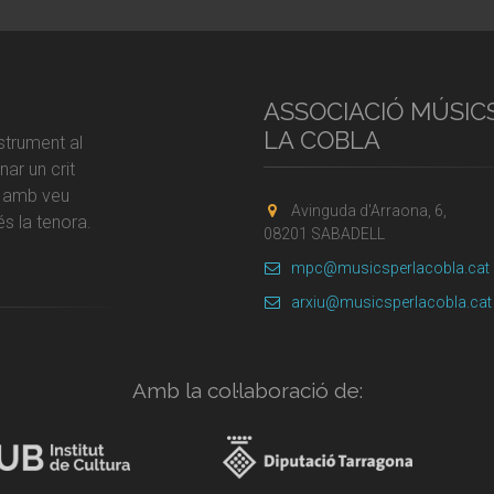
ASSOCIACIÓ MÚSIC
LA COBLA
strument al
ar un crit
r amb veu
Avinguda d'Arraona, 6,
s la tenora.
08201 SABADELL
mpc@musicsperlacobla.cat
arxiu@musicsperlacobla.cat
Amb la col·laboració de: