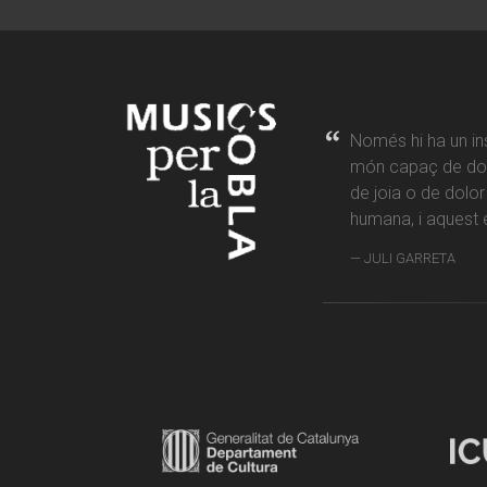
Només hi ha un in
món capaç de don
de joia o de dolo
humana, i aquest é
JULI GARRETA