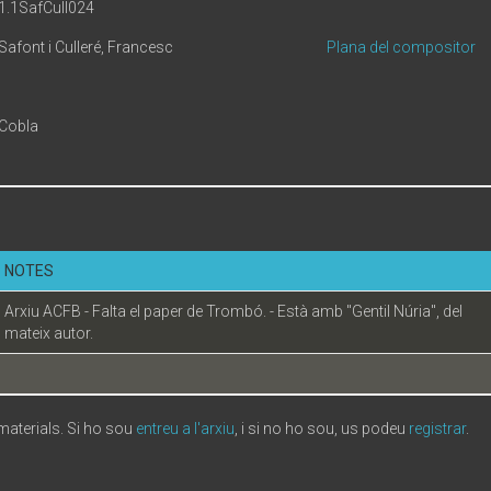
1.1SafCull024
Safont i Culleré, Francesc
Plana del compositor
Cobla
NOTES
Arxiu ACFB - Falta el paper de Trombó. - Està amb "Gentil Núria", del
mateix autor.
 materials. Si ho sou
entreu a l'arxiu
, i si no ho sou, us podeu
registrar
.