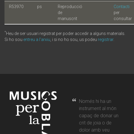
R53970
ps
Reproducció
Contacti
de
per
manuscrit
consultar
*
Heu de ser usuari registrat per poder accedir a alguns materials.
Si ho sou
entreu a l'arxiu
, i si no ho sou, us podeu
registrar
.
Només hi ha un
instrument al món
capaç de donar un
crit de joia o de
dolor amb veu