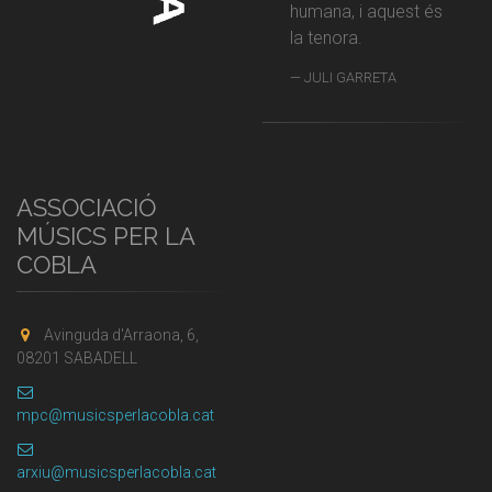
humana, i aquest és
la tenora.
JULI GARRETA
ASSOCIACIÓ
MÚSICS PER LA
COBLA
Avinguda d'Arraona, 6,
08201 SABADELL
mpc@musicsperlacobla.cat
arxiu@musicsperlacobla.cat