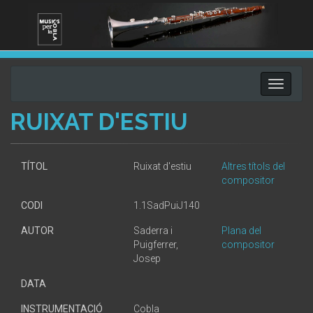
Toggle
navigati
RUIXAT D'ESTIU
TÍTOL
Ruixat d'estiu
Altres títols del
compositor
CODI
1.1SadPuiJ140
AUTOR
Saderra i
Plana del
Puigferrer,
compositor
Josep
DATA
INSTRUMENTACIÓ
Cobla