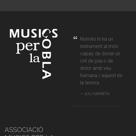
Només hi ha un
instrument al món
capaç de donar un
crit de joia o de
dolor amb veu
humana, i aquest és
la tenora.
JULI GARRETA
ASSOCIACIÓ