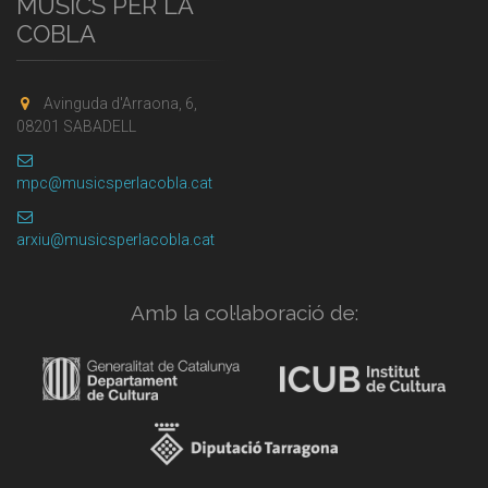
MÚSICS PER LA
COBLA
Avinguda d'Arraona, 6,
08201 SABADELL
mpc@musicsperlacobla.cat
arxiu@musicsperlacobla.cat
Amb la col·laboració de: