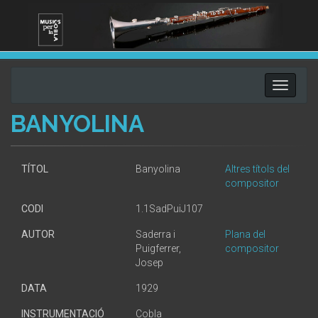
Toggle
navigati
BANYOLINA
TÍTOL
Banyolina
Altres títols del
compositor
CODI
1.1SadPuiJ107
AUTOR
Saderra i
Plana del
Puigferrer,
compositor
Josep
DATA
1929
INSTRUMENTACIÓ
Cobla