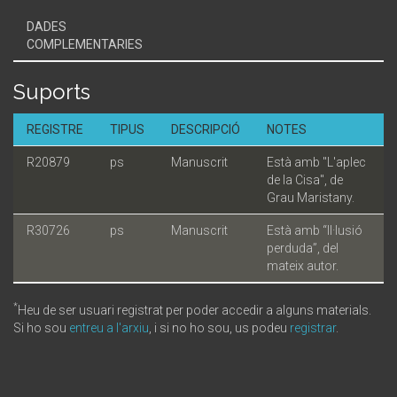
DADES
COMPLEMENTARIES
Suports
REGISTRE
TIPUS
DESCRIPCIÓ
NOTES
R20879
ps
Manuscrit
Està amb "L'aplec
de la Cisa", de
Grau Maristany.
R30726
ps
Manuscrit
Està amb “Il·lusió
perduda”, del
mateix autor.
*
Heu de ser usuari registrat per poder accedir a alguns materials.
Si ho sou
entreu a l'arxiu
, i si no ho sou, us podeu
registrar
.