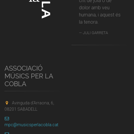
crit de joia o de
dolor amb veu
humana, i aquest és
la tenora.
JULI GARRETA
ASSOCIACIÓ
MÚSICS PER LA
COBLA
Avinguda d'Arraona, 6,
08201 SABADELL
mpc@musicsperlacobla.cat