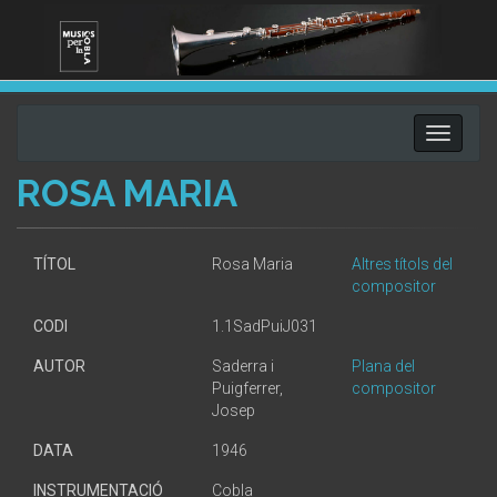
Toggle
navigati
ROSA MARIA
TÍTOL
Rosa Maria
Altres títols del
compositor
CODI
1.1SadPuiJ031
AUTOR
Saderra i
Plana del
Puigferrer,
compositor
Josep
DATA
1946
INSTRUMENTACIÓ
Cobla