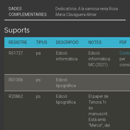
DADES
Dedicatòria:
A la xamosa nena Rosa
COMPLEMENTARIES
Maria Clavaguera Almar.
Suports
REGISTRE
TIPUS
DESCRIPCIÓ
NOTES
PDF
R51727
pa
Edició
Edició
Conta
informàtica
informàtica:
per
MC (2021)
consu
R01306
ps
Edició
tipogràfica
R20862
ps
Edició
El paper de
tipogràfica
Tenora 1r.
és
manuscrit.
Està amb
“Mercè”, del