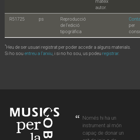
mateix
autor.
R51725
ps
Reproducció
Conta
de l'edició
per
tipogràfica
consu
*
Heu de ser usuari registrat per poder accedir a alguns materials.
Si ho sou
entreu a l'arxiu
, i si no ho sou, us podeu
registrar
.
Només hi ha un
instrument al món
capaç de donar un