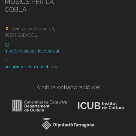
MÚSICS PER LA
COBLA
Avinguda d'Arraona, 6,
08201 SABADELL
mpc@musicsperlacobla.cat
arxiu@musicsperlacobla.cat
Amb la col·laboració de: