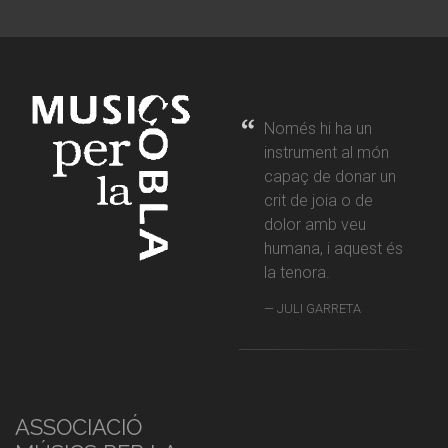
Només hi ha un
instrument al món
capaç de donar un
crit de joia o de
dolor amb veu
humana, i aquest és
la tenora.
JULI GARRETA
ASSOCIACIÓ