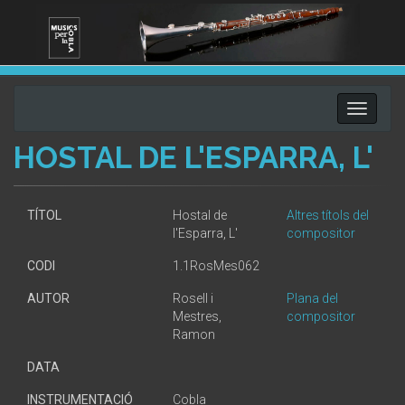
Toggle
navigati
HOSTAL DE L'ESPARRA, L'
TÍTOL
Hostal de
Altres títols del
l'Esparra, L'
compositor
CODI
1.1RosMes062
AUTOR
Rosell i
Plana del
Mestres,
compositor
Ramon
DATA
INSTRUMENTACIÓ
Cobla