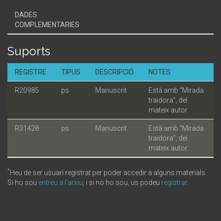
DADES
COMPLEMENTARIES
Suports
REGISTRE
TIPUS
DESCRIPCIÓ
NOTES
R20985
ps
Manuscrit
Està amb “Mirada
traidora”, del
mateix autor.
R31428
ps
Manuscrit
Està amb “Mirada
traidora”, del
mateix autor.
*
Heu de ser usuari registrat per poder accedir a alguns materials.
Si ho sou
entreu a l'arxiu
, i si no ho sou, us podeu
registrar
.