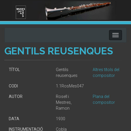
Toggle
navigati
GENTILS REUSENQUES
TÍTOL
Gentils
Altres títols del
reusenques
compositor
CODI
1.1RosMes047
AUTOR
Rosell i
Plana del
Mestres,
compositor
Ramon
DATA
1930
INSTRUMENTACIÓ
Cobla