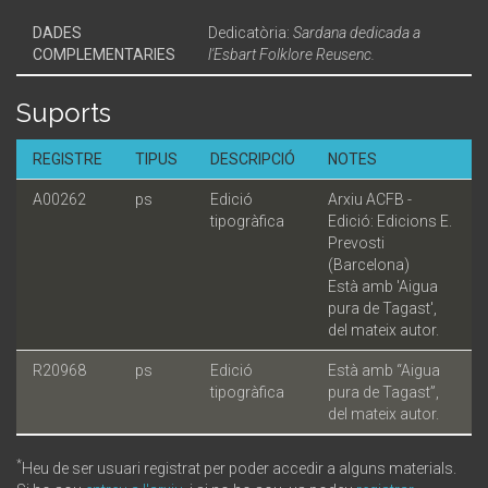
DADES
Dedicatòria:
Sardana dedicada a
COMPLEMENTARIES
l'Esbart Folklore Reusenc.
Suports
REGISTRE
TIPUS
DESCRIPCIÓ
NOTES
A00262
ps
Edició
Arxiu ACFB -
tipogràfica
Edició: Edicions E.
Prevosti
(Barcelona)
Està amb 'Aigua
pura de Tagast',
del mateix autor.
R20968
ps
Edició
Està amb “Aigua
tipogràfica
pura de Tagast”,
del mateix autor.
*
Heu de ser usuari registrat per poder accedir a alguns materials.