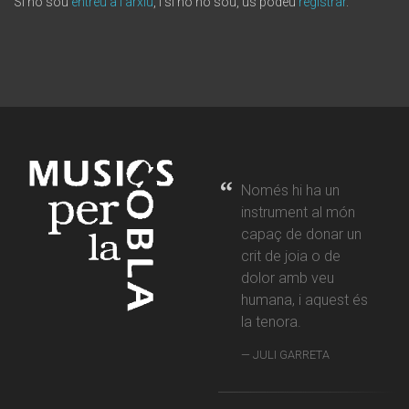
Si ho sou
entreu a l'arxiu
, i si no ho sou, us podeu
registrar
.
Només hi ha un
instrument al món
capaç de donar un
crit de joia o de
dolor amb veu
humana, i aquest és
la tenora.
JULI GARRETA