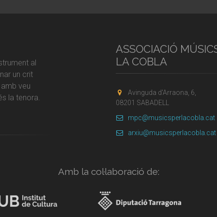
ASSOCIACIÓ MÚSIC
LA COBLA
strument al
ar un crit
r amb veu
Avinguda d'Arraona, 6,
s la tenora.
08201 SABADELL
mpc@musicsperlacobla.cat
arxiu@musicsperlacobla.cat
Amb la col·laboració de: