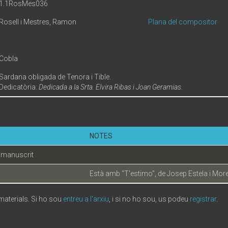
1.1RosMes036
Rosell i Mestres, Ramon
Plana del compositor
Cobla
Sardana obligada de Tenora i Tible.
Dedicatòria:
Dedicada a la Srta. Elvira Ribas i Joan Geramias.
NOTES
 manuscrit
Està amb “T'estimo”, de Josep Estela i More
 materials. Si ho sou
entreu a l'arxiu
, i si no ho sou, us podeu
registrar
.