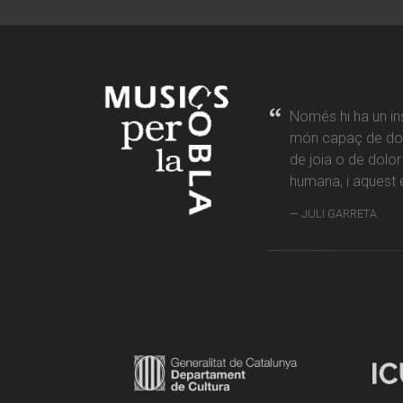
Només hi ha un in
món capaç de don
de joia o de dolo
humana, i aquest é
JULI GARRETA