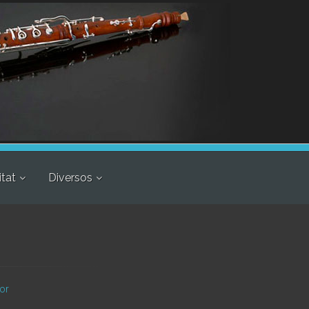
itat
Diversos
tor