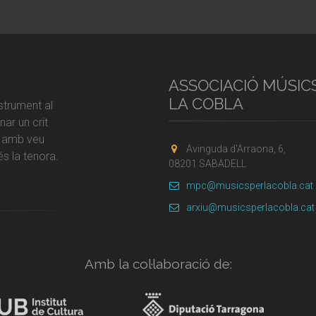
ASSOCIACIÓ MÚSIC
LA COBLA
strument al
ar un crit
r amb veu
Avinguda d'Arraona, 6,
s la tenora.
08201 SABADELL
mpc@musicsperlacobla.cat
arxiu@musicsperlacobla.cat
Amb la col·laboració de: