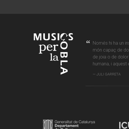
Només hi ha un in
món capaç de don
de joia o de dolo
humana, i aquest é
JULI GARRETA