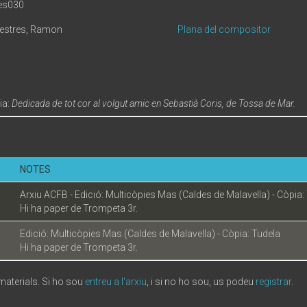
es030
Mestres, Ramon
Plana del compositor
ia:
Dedicada de tot cor al volgut amic en Sebastià Coris, de Tossa de Mar.
NOTES
Arxiu ACFB - Edició: Multicòpies Mas (Caldes de Malavella) - Còpia:
Hi ha paper de Trompeta 3r.
Edició: Multicòpies Mas (Caldes de Malavella) - Còpia: Tudela
Hi ha paper de Trompeta 3r.
 materials. Si ho sou
entreu a l'arxiu
, i si no ho sou, us podeu
registrar
.