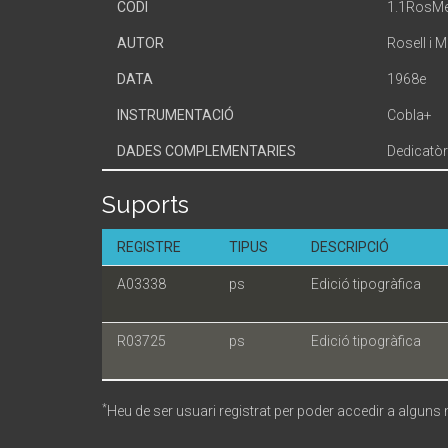
CODI
1.1RosM
AUTOR
Rosell i 
DATA
1968e
INSTRUMENTACIÓ
Cobla+
DADES COMPLEMENTARIES
Dedicatòr
Suports
REGISTRE
TIPUS
DESCRIPCIÓ
A03338
ps
Edició tipogràfica
R03725
ps
Edició tipogràfica
*
Heu de ser usuari registrat per poder accedir a alguns