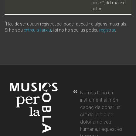
cants”, del mateix
autor.
*
Heu de ser usuari registrat per poder accedir a alguns materials.
Si ho sou
entreu a l'arxiu
, i si no ho sou, us podeu
registrar
.
Només hi ha un
instrument al món
capaç de donar un
crit de joia o de
dolor amb veu
humana, i aquest és