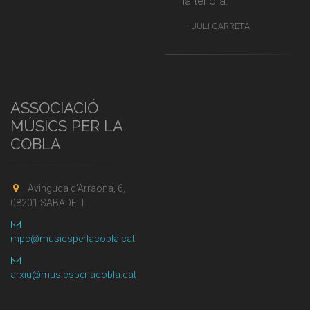
la tenora.
JULI GARRETA
ASSOCIACIÓ
MÚSICS PER LA
COBLA
Avinguda d'Arraona, 6,
08201 SABADELL
mpc@musicsperlacobla.cat
arxiu@musicsperlacobla.cat