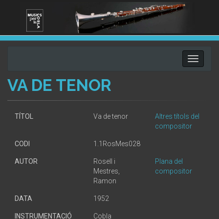
Toggle
navigati
VA DE TENOR
TÍTOL
Va de tenor
Altres títols del
compositor
CODI
1.1RosMes028
AUTOR
Rosell i
Plana del
Mestres,
compositor
Ramon
DATA
1952
INSTRUMENTACIÓ
Cobla