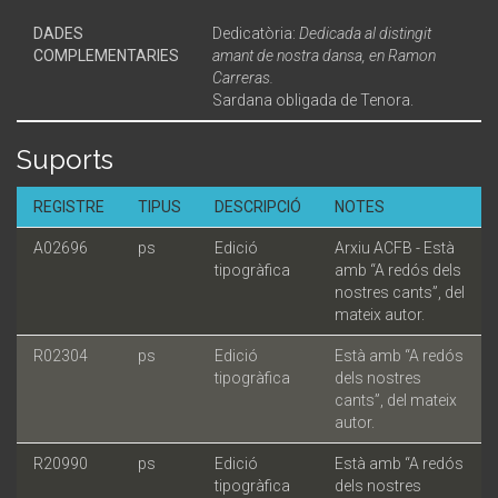
DADES
Dedicatòria:
Dedicada al distingit
COMPLEMENTARIES
amant de nostra dansa, en Ramon
Carreras.
Sardana obligada de Tenora.
Suports
REGISTRE
TIPUS
DESCRIPCIÓ
NOTES
A02696
ps
Edició
Arxiu ACFB - Està
tipogràfica
amb “A redós dels
nostres cants”, del
mateix autor.
R02304
ps
Edició
Està amb “A redós
tipogràfica
dels nostres
cants”, del mateix
autor.
R20990
ps
Edició
Està amb “A redós
tipogràfica
dels nostres