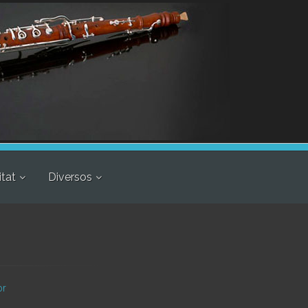
itat
Diversos
or