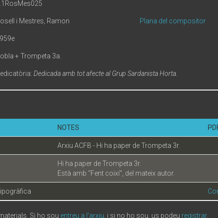
.1RosMes025
osell i Mestres, Ramon
Plana del compositor
959e
obla + Trompeta 3a.
edicatòria:
Dedicada amb tot afecte al Grup Sardanista Horta.
NOTES
PD
Arxiu ACFB - Hi ha paper de Trompeta 3r.
Hi ha paper de Trompeta 3r.
Està amb “Fent coixí”, del mateix autor.
tipogràfica
Con
 materials. Si ho sou
entreu a l'arxiu
, i si no ho sou, us podeu
registrar
.