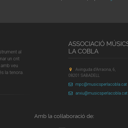
ASSOCIACIÓ MÚSIC
LA COBLA
strument al
ar un crit
r amb veu
Avinguda d'Arraona, 6,
s la tenora.
08201 SABADELL
mpc@musicsperlacobla.cat
arxiu@musicsperlacobla.cat
Amb la col·laboració de: