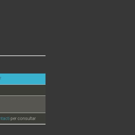
F
tacti
per consultar