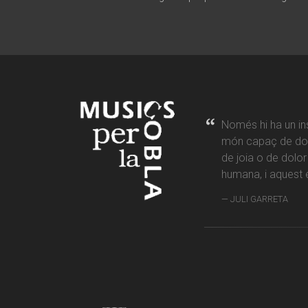
Només hi ha un in
món capaç de don
de joia o de dolo
humana, i aquest é
JULI GARRETA