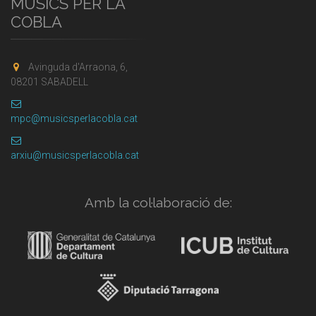
MÚSICS PER LA
COBLA
Avinguda d'Arraona, 6,
08201 SABADELL
mpc@musicsperlacobla.cat
arxiu@musicsperlacobla.cat
Amb la col·laboració de: