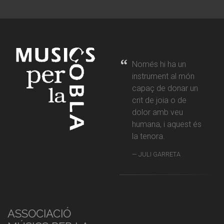
Només hi ha un
instrument al món
capaç de donar un
crit de joia o de
dolor amb veu
humana, i aquest és
la tenora.
JULI GARRETA
ASSOCIACIÓ