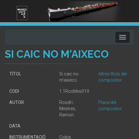
Toggle
navigati
SI CAIC NO M'AIXECO
TÍTOL
Si caic no
Altres títols del
m'aixeco
compositor
CODI
1.1RosMes019
AUTOR
Rosell i
Plana del
Mestres,
compositor
Ramon
DATA
INSTRUMENTACIÓ
Cobla