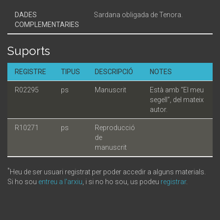
DADES
Sardana obligada de Tenora.
COMPLEMENTARIES
Suports
REGISTRE
TIPUS
DESCRIPCIÓ
NOTES
R02295
ps
Manuscrit
Està amb “El meu
segell”, del mateix
autor.
R10271
ps
Reproducció
de
manuscrit
*
Heu de ser usuari registrat per poder accedir a alguns materials.
Si ho sou
entreu a l'arxiu
, i si no ho sou, us podeu
registrar
.