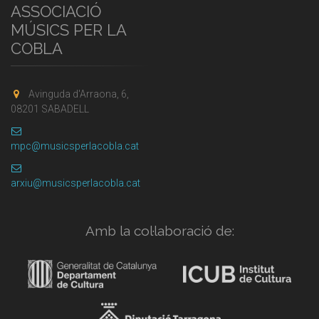
ASSOCIACIÓ
MÚSICS PER LA
COBLA
Avinguda d'Arraona, 6,
08201 SABADELL
mpc@musicsperlacobla.cat
arxiu@musicsperlacobla.cat
Amb la col·laboració de: