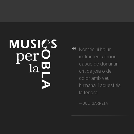
Només hi ha un
instrument al món
capaç de donar un
crit de joia o de
dolor amb veu
humana, i aquest és
la tenora.
JULI GARRETA