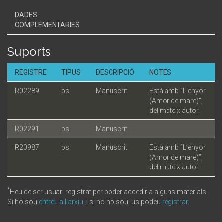
DADES
COMPLEMENTARIES
Suports
REGISTRE
TIPUS
DESCRIPCIÓ
NOTES
R02289
ps
Manuscrit
Està amb “L’enyor
(Amor de mare)”,
del mateix autor.
R02291
ps
Manuscrit
R20987
ps
Manuscrit
Està amb “L’enyor
(Amor de mare)”,
del mateix autor.
*
Heu de ser usuari registrat per poder accedir a alguns materials.
Si ho sou
entreu a l'arxiu
, i si no ho sou, us podeu
registrar
.