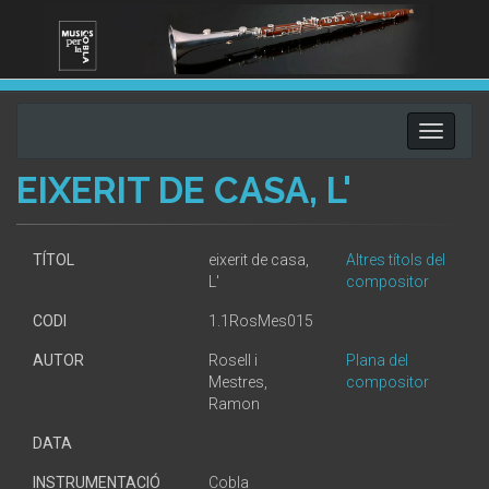
Toggle
navigati
EIXERIT DE CASA, L'
TÍTOL
eixerit de casa,
Altres títols del
L'
compositor
CODI
1.1RosMes015
AUTOR
Rosell i
Plana del
Mestres,
compositor
Ramon
DATA
INSTRUMENTACIÓ
Cobla