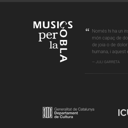
Només hi ha un in
món capaç de don
de joia o de dolo
humana, i aquest é
JULI GARRETA