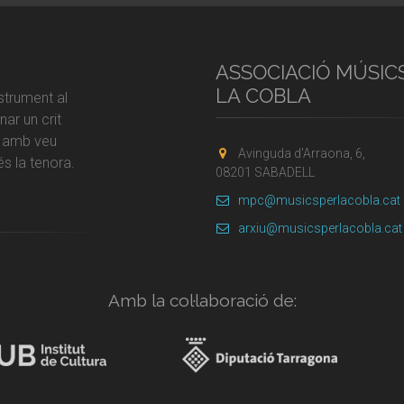
ASSOCIACIÓ MÚSIC
LA COBLA
strument al
ar un crit
r amb veu
Avinguda d'Arraona, 6,
s la tenora.
08201 SABADELL
mpc@musicsperlacobla.cat
arxiu@musicsperlacobla.cat
Amb la col·laboració de: