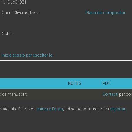
1.1QueOli021
Quer i Oliveras, Pere
Plana del compositor
Cobla
Inicia sessió per escoltar-lo
NOTES
PDF
 de manuscrit
Contacti
per con
 materials. Si ho sou
entreu a l'arxiu
, i si no ho sou, us podeu
registrar
.