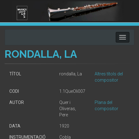
Toggle
navigati
RONDALLA, LA
TÍTOL
rondalla, La
Altres títols del
compositor
CODI
1.1QueOli007
AUTOR
Quer i
Plana del
Oliveras,
compositor
Pere
DATA
1920
INSTRUMENTACIÓ
Cobla