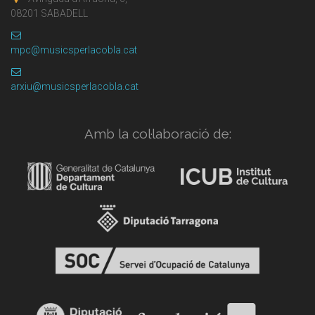
08201 SABADELL
mpc@musicsperlacobla.cat
arxiu@musicsperlacobla.cat
Amb la col·laboració de: