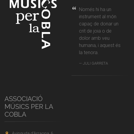
Només hi ha un
instrument al món
capaç de donar un
crit de joia o de
dolor amb veu
humana, i aquest és
la tenora.
JULI GARRETA
ASSOCIACIÓ
MÚSICS PER LA
COBLA
Avinguda d'Arraona, 6,