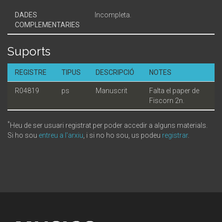
DADES
Incompleta.
COMPLEMENTARIES
Suports
REGISTRE
TIPUS
DESCRIPCIÓ
NOTES
R04819
ps
Manuscrit
Falta el paper de
Fiscorn 2n.
*
Heu de ser usuari registrat per poder accedir a alguns materials.
Si ho sou
entreu a l'arxiu
, i si no ho sou, us podeu
registrar
.