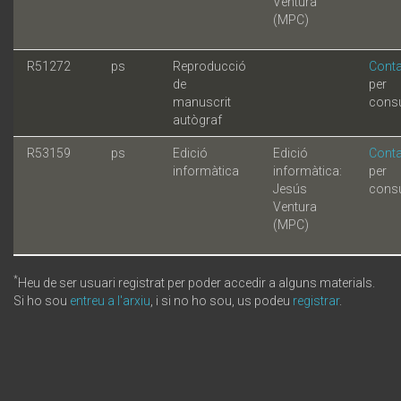
Ventura
(MPC)
R51272
ps
Reproducció
Conta
de
per
manuscrit
consu
autògraf
R53159
ps
Edició
Edició
Conta
informàtica
informàtica:
per
Jesús
consu
Ventura
(MPC)
*
Heu de ser usuari registrat per poder accedir a alguns materials.
Si ho sou
entreu a l'arxiu
, i si no ho sou, us podeu
registrar
.