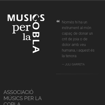
Només hi ha un
instrument al món
capaç de donar un
crit de joia o de
dolor amb veu
humana, i aquest és
la tenora.
JULI GARRETA
ASSOCIACIÓ
MÚSICS PER LA
COBLA