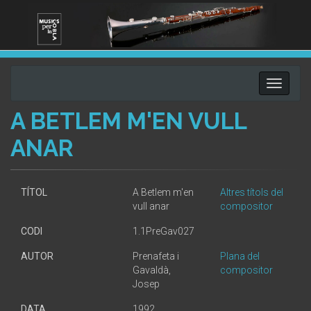
Toggle
navigati
A BETLEM M'EN VULL
ANAR
TÍTOL
A Betlem m'en
Altres títols del
vull anar
compositor
CODI
1.1PreGav027
AUTOR
Prenafeta i
Plana del
Gavaldà,
compositor
Josep
DATA
1992