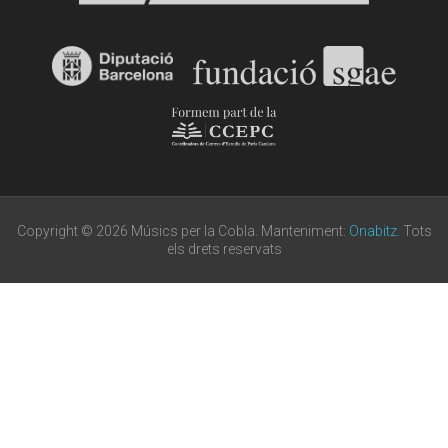
Copyright © 2026 Músics per la Cobla. Manteniment:
Onabitz
. Tots
els drets reservats