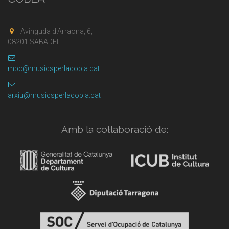
Avinguda d'Arraona, 6,
08201 SABADELL
mpc@musicsperlacobla.cat
arxiu@musicsperlacobla.cat
Amb la col·laboració de: