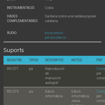
INSTRUMENTACIÓ
Cobla
DADES
Sardana sobre una nadala popular
COMPLEMENTARIES
catalana.
ÀUDIO
Inicia sessió
per escoltar-lo
Suports
REGISTRE
TIPUS
DESCRIPCIÓ
NOTES
PDF
R51271
pa
Reproducció
Conta
de
per
manuscrit
consu
autògraf
R51273
pa
Edició
Edició
Conta
informàtica
informàtica:
per
Jesús
consu