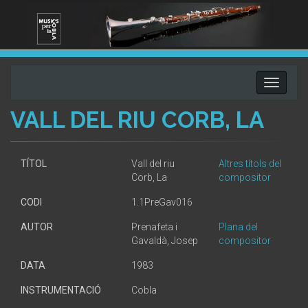
Toggle
navigati
VALL DEL RIU CORB, LA
TÍTOL
Vall del riu
Altres títols del
Corb, La
compositor
CODI
1.1PreGav016
AUTOR
Prenafeta i
Plana del
Gavaldà, Josep
compositor
DATA
1983
INSTRUMENTACIÓ
Cobla