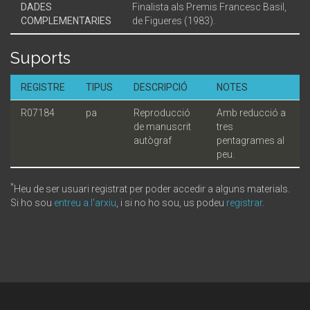
DADES
Finalista als Premis Francesc Basil,
COMPLEMENTARIES
de Figueres (1983).
Suports
REGISTRE
TIPUS
DESCRIPCIÓ
NOTES
R07184
pa
Reproducció
Amb reducció a
de manuscrit
tres
autògraf
pentagrames al
peu.
*
Heu de ser usuari registrat per poder accedir a alguns materials.
Si ho sou
entreu a l'arxiu
, i si no ho sou, us podeu
registrar
.