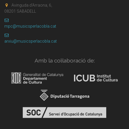
Avinguda d'Arraona, 6,
08201 SABADELL
mpc@musicsperlacobla.cat
arxiu@musicsperlacobla.cat
Amb la col·laboració de: