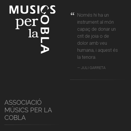
Només hi ha un
instrument al món
capaç de donar un
crit de joia o de
dolor amb veu
humana, i aquest és
la tenora.
JULI GARRETA
ASSOCIACIÓ
MÚSICS PER LA
COBLA