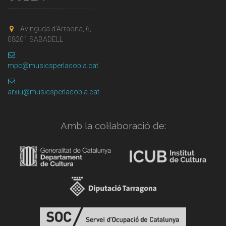
Avinguda d'Arraona, 6,
08201 SABADELL
mpc@musicsperlacobla.cat
arxiu@musicsperlacobla.cat
Amb la col·laboració de: