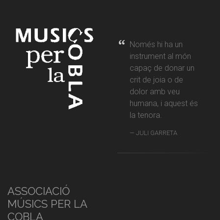
Només hi ha un
instrument al món
capaç de donar un
crit de joia o de
dolor amb veu
humana, i aquest és
la tenora.
JULI GARRETA
ASSOCIACIÓ
MÚSICS PER LA
COBLA