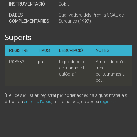
INSTRUMENTACIÓ
Cobla
DADES
Guanyadora dels Premis SGAE de
COMPLEMENTARIES
Sardanes (1997).
Suports
REGISTRE
TIPUS
DESCRIPCIÓ
NOTES
R08583
pa
Reproducció
Amb reducció a
de manuscrit
tres
autògraf
pentagrames al
peu.
*
Heu de ser usuari registrat per poder accedir a alguns materials.
Si ho sou
entreu a l'arxiu
, i si no ho sou, us podeu
registrar
.