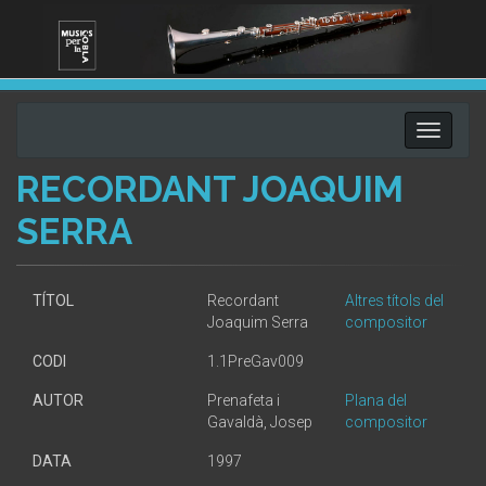
Toggle
navigati
RECORDANT JOAQUIM
SERRA
TÍTOL
Recordant
Altres títols del
Joaquim Serra
compositor
CODI
1.1PreGav009
AUTOR
Prenafeta i
Plana del
Gavaldà, Josep
compositor
DATA
1997