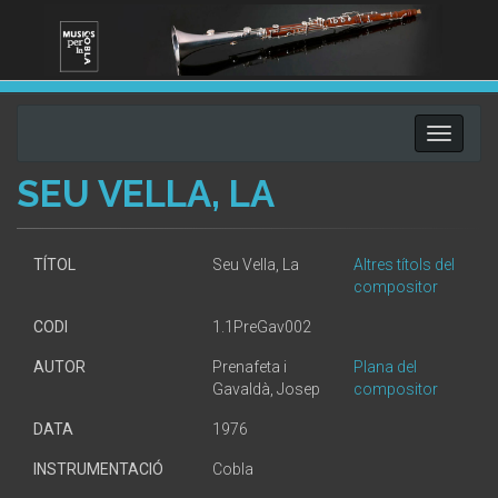
Toggle
navigati
SEU VELLA, LA
TÍTOL
Seu Vella, La
Altres títols del
compositor
CODI
1.1PreGav002
AUTOR
Prenafeta i
Plana del
Gavaldà, Josep
compositor
DATA
1976
INSTRUMENTACIÓ
Cobla