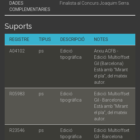
DADES
Finalista al Concurs Joaquim Serra.
COMPLEMENTARIES
Suports
REGISTRE
TIPUS
DESCRIPCIÓ
NOTES
A04102
ps
Edició
Arxiu ACFB -
tipogràfica
Edició: Multioffset
Gil (Barcelona)
Està amb “Mirant
el pla”, del mateix
autor.
R05983
ps
Edició
Edició: Multioffset
tipogràfica
Gil - Barcelona
Està amb “Mirant
el pla”, del mateix
autor.
R23546
ps
Edició
Edició: Multioffset
tipogràfica
Gil - Barcelona