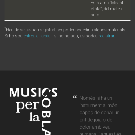
Està amb “Mirant
el pla”, del mateix
autor.
*
Heu de ser usuari registrat per poder accedir a alguns materials.
Si ho sou
entreu a l'arxiu
, i si no ho sou, us podeu
registrar
.
Només hi ha un
instrument al món
capaç de donar un
crit de joia o de
dolor amb veu
humana, i aquest és