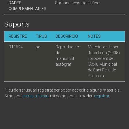
DADES
Sardana sense identificar
COMPLEMENTARIES
Suports
REGISTRE
TIPUS
DESCRIPCIÓ
NOTES
R11624
pa
Reproducció
Material cedit per
de
Jordi León (2005)
manuscrit
i procedent de
autògraf
l'Arxiu Municipal
de Sant Feliu de
Pallarols.
*
Heu de ser usuari registrat per poder accedir a alguns materials.
Si ho sou
entreu a l'arxiu
, i si no ho sou, us podeu
registrar
.