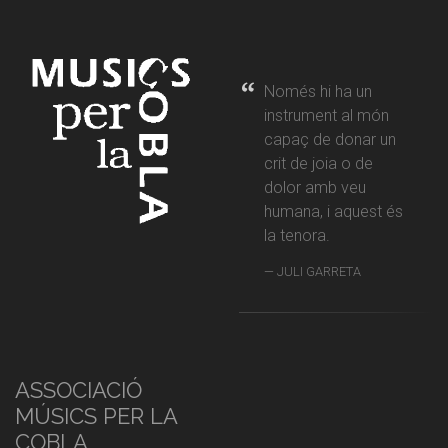
Només hi ha un
instrument al món
capaç de donar un
crit de joia o de
dolor amb veu
humana, i aquest és
la tenora.
JULI GARRETA
ASSOCIACIÓ
MÚSICS PER LA
COBLA