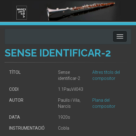
Toggle
navigati
SENSE IDENTIFICAR-2
TÍTOL
Sense
Altres títols del
identificar-2
compositor
CODI
1.1PauVil043
AUTOR
Paulís i Vila,
Plana del
Narcís
compositor
DATA
1920s
INSTRUMENTACIÓ
Cobla