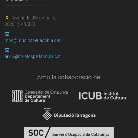
Avinguda d'Arraona, 6,
08201 SABADELL
mpc@musicsperlacobla.cat
arxiu@musicsperlacobla.cat
Amb la col·laboració de: