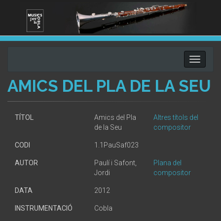
Toggle
navigati
AMICS DEL PLA DE LA SEU
TÍTOL
Amics del Pla
Altres títols del
de la Seu
compositor
CODI
1.1PauSaf023
AUTOR
Paulí i Safont,
Plana del
Jordi
compositor
DATA
2012
INSTRUMENTACIÓ
Cobla