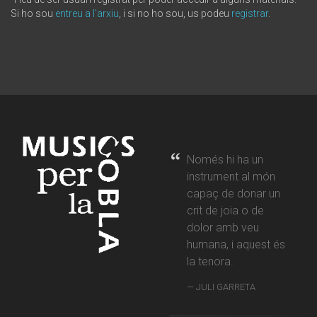
Si ho sou
entreu a l'arxiu
, i si no ho sou, us podeu
registrar
.
Només hi ha un
instrument al món
capaç de donar un
crit de joia o de
dolor amb veu
humana, i aquest és
la tenora.
JULI GARRETA