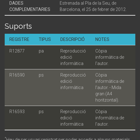
DADES
Estrenada al Pla de la Seu, de
COMPLEMENTARIES
Barcelona, el 25 de febrer de 2012.
Suports
REGISTRE
TIPUS
DESCRIPCIÓ
NOTES
R12877
pa
Reproducció
Còpia
edició
informàtica de
informàtica
l’autor.
R16590
ps
Reproducció
Còpia
edició
informàtica de
informàtica
l’autor. - Mida
gran (A4
horitzontal).
R16593
ps
Reproducció
Còpia
edició
informàtica de
informàtica
l’autor.
*
Heu de ser usuari registrat per poder accedir a alguns materials.