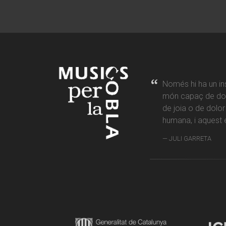
Només hi ha un in
món capaç de don
de joia o de dolo
humana, i aquest é
JULI GARRETA