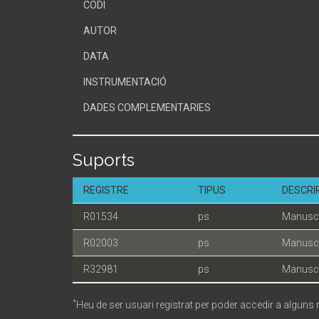
CODI
AUTOR
DATA
INSTRUMENTACIÓ
DADES COMPLEMENTARIES
Suports
REGISTRE
TIPUS
DESCRI
R01534
ps
Manuscr
R02003
ps
Manuscr
R32981
ps
Manuscr
*
Heu de ser usuari registrat per poder accedir a alguns