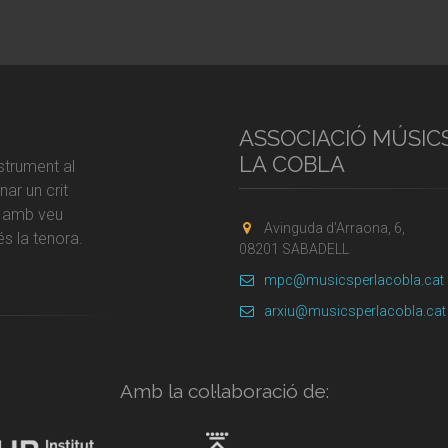
ASSOCIACIÓ MÚSIC
LA COBLA
strument al
ar un crit
r amb veu
Avinguda d'Arraona, 6,
s la tenora.
08201 SABADELL
mpc@musicsperlacobla.cat
arxiu@musicsperlacobla.cat
Amb la col·laboració de: