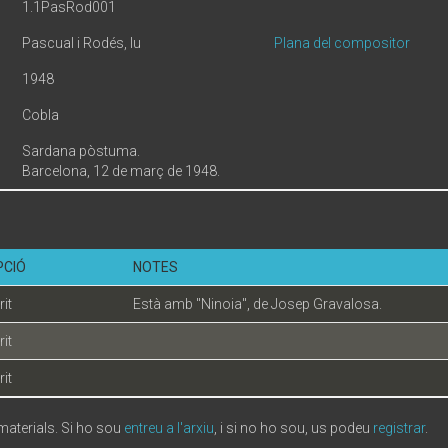
1.1PasRod001
Pascual i Rodés, Iu
Plana del compositor
1948
Cobla
Sardana pòstuma.
Barcelona, 12 de març de 1948.
PCIÓ
NOTES
it
Està amb "Ninoia", de Josep Gravalosa.
it
it
 materials. Si ho sou
entreu a l'arxiu
, i si no ho sou, us podeu
registrar
.