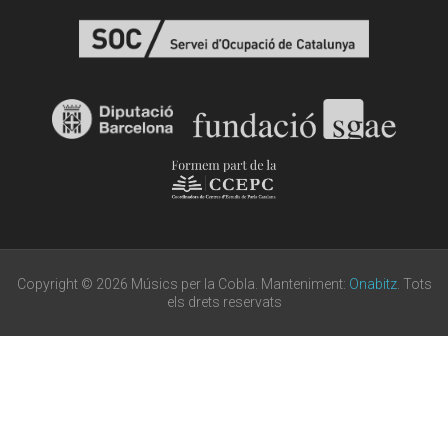
Copyright © 2026 Músics per la Cobla. Manteniment:
Onabitz
. Tots
els drets reservats