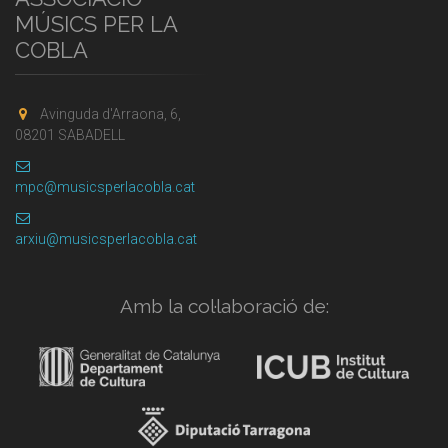
MÚSICS PER LA
COBLA
Avinguda d'Arraona, 6,
08201 SABADELL
mpc@musicsperlacobla.cat
arxiu@musicsperlacobla.cat
Amb la col·laboració de: