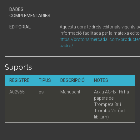
DADES
COMPLEMENTARIES
EDITORIAL
Aquesta obra té drets editorials vigents 
informació facilitada per la mateixa editor
https://brotonsmercadal.com/producte/
padro/
Suports
REGISTRE
TIPUS
DESCRIPCIÓ
NOTES
A02955
ps
Manuscrit
Arxiu ACFB - Hi ha
papers de
Trompeta 3r. i
Trombó 2n. (ad
libitum)