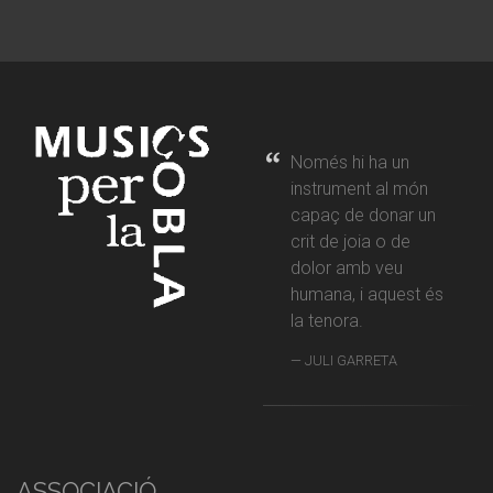
Només hi ha un
instrument al món
capaç de donar un
crit de joia o de
dolor amb veu
humana, i aquest és
la tenora.
JULI GARRETA
ASSOCIACIÓ