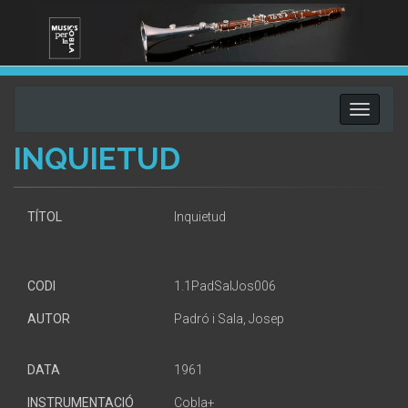
Toggle
navigati
INQUIETUD
TÍTOL
Inquietud
CODI
1.1PadSalJos006
AUTOR
Padró i Sala, Josep
DATA
1961
INSTRUMENTACIÓ
Cobla+