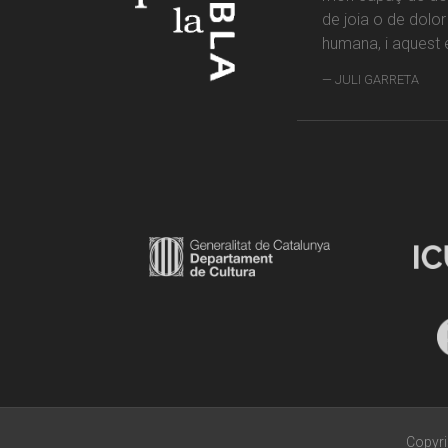
de joia o de dolo
humana, i aquest é
JULI GARRETA
Copyri