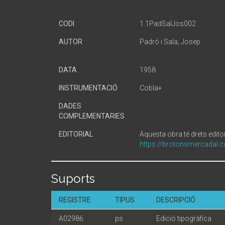
CODI
1.1PadSalJos002
AUTOR
Padró i Sala, Josep
DATA
1958
INSTRUMENTACIÓ
Cobla+
DADES
COMPLEMENTARIES
EDITORIAL
Aquesta obra té drets editor
https://brotonsmercadal.c
Suports
REGISTRE
TIPUS
DESCRIPCIÓ
A02986
ps
Edició tipogràfica