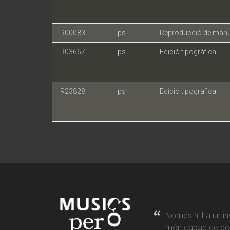
R00083
ps
Reproducció de manu
R03667
ps
Edició tipogràfica
R23828
ps
Edició tipogràfica
Només hi ha un in
món capaç de don