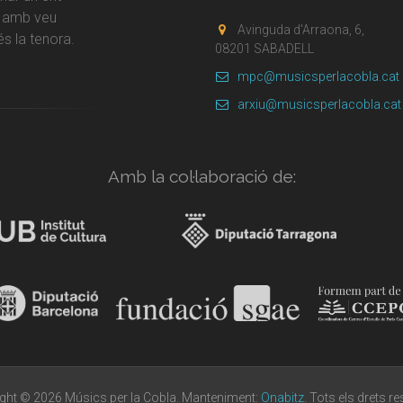
r amb veu
Avinguda d'Arraona, 6,
s la tenora.
08201 SABADELL
mpc@musicsperlacobla.cat
arxiu@musicsperlacobla.cat
Amb la col·laboració de:
ght © 2026 Músics per la Cobla. Manteniment:
Onabitz
. Tots els drets r