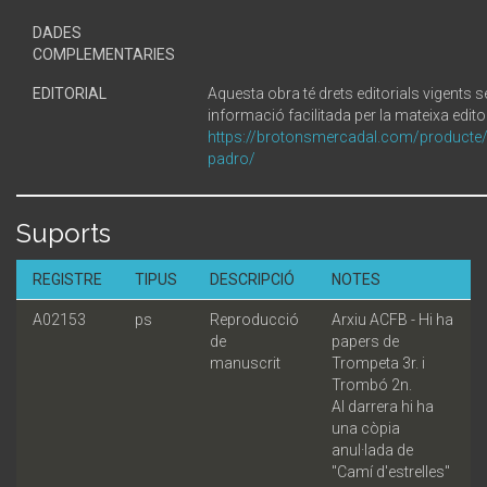
DADES
COMPLEMENTARIES
EDITORIAL
Aquesta obra té drets editorials vigents 
informació facilitada per la mateixa editor
https://brotonsmercadal.com/producte/
padro/
Suports
REGISTRE
TIPUS
DESCRIPCIÓ
NOTES
A02153
ps
Reproducció
Arxiu ACFB - Hi ha
de
papers de
manuscrit
Trompeta 3r. i
Trombó 2n.
Al darrera hi ha
una còpia
anul·lada de
"Camí d'estrelles"