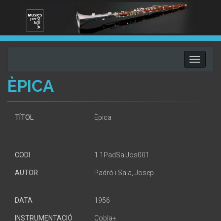
Toggle
navigati
ÈPICA
TÍTOL
Èpica
CODI
1.1PadSalJos001
AUTOR
Padró i Sala, Josep
DATA
1956
INSTRUMENTACIÓ
Cobla+