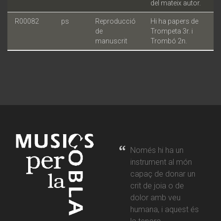
del mateix autor.
R00082
ps
Reproducció
Hi ha papers de
de
Trompeta 3r. i
manuscrit
Trombó 2n.
Només hi ha un
instrument al món
capaç de donar un
crit de joia o de
dolor amb veu
humana, i aquest és