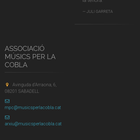
la tenora.
JULI GARRETA
ASSOCIACIÓ
MÚSICS PER LA
COBLA
Avinguda d'Arraona, 6,
08201 SABADELL
mpc@musicsperlacobla.cat
arxiu@musicsperlacobla.cat