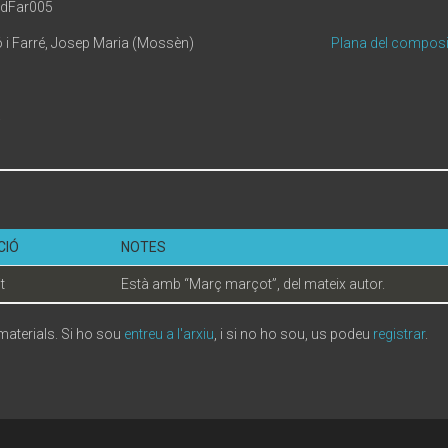
adFar005
 i Farré, Josep Maria (Mossèn)
Plana del composi
a
CIÓ
NOTES
t
Està amb “Març marçot”, del mateix autor.
 materials. Si ho sou
entreu a l'arxiu
, i si no ho sou, us podeu
registrar
.