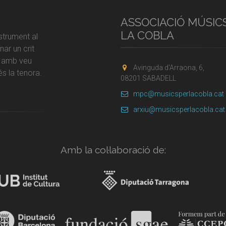
ASSOCIACIÓ MÚSIC
LA COBLA
strument al
ar un crit
r amb veu
Avinguda d'Arraona, 6,
s la tenora.
08201 SABADELL
mpc@musicsperlacobla.cat
arxiu@musicsperlacobla.cat
Amb la col·laboració de: