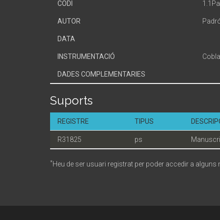
CODI
1.1P
AUTOR
Padró
DATA
INSTRUMENTACIÓ
Cobl
DADES COMPLEMENTARIES
Suports
REGISTRE
TIPUS
DESCRIP
R31825
ps
Manuscri
*
Heu de ser usuari registrat per poder accedir a alguns