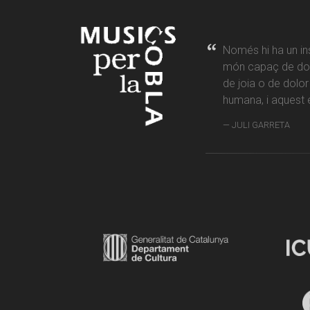
Només hi ha un in
món capaç de don
de joia o de dolo
humana, i aquest é
JULI GARRETA