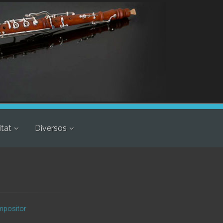
itat
Diversos
ompositor