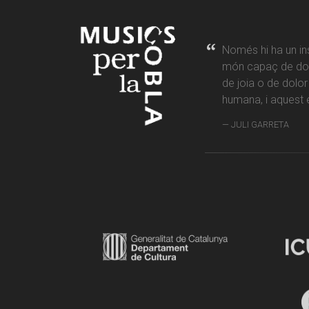
Només hi ha un in
món capaç de don
de joia o de dolo
humana, i aquest é
JULI GARRETA