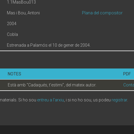
1.1MasBou013
Mas i Bou, Antoni
Plana del compositor
2004
Cobla
Estrenada a Palamós el 10 de gener de 2004.
NOTES
PDF
Està amb “Cadaqués, t'estimi”, del mateix autor.
Conta
 materials. Si ho sou
entreu a l'arxiu
, i si no ho sou, us podeu
registrar
.