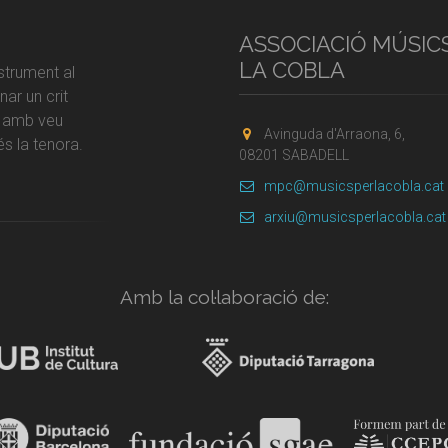
ASSOCIACIÓ MÚSIC
LA COBLA
strument al
ar un crit
r amb veu
Avinguda d'Arraona, 6,
s la tenora.
08201 SABADELL
mpc@musicsperlacobla.cat
arxiu@musicsperlacobla.cat
Amb la col·laboració de: