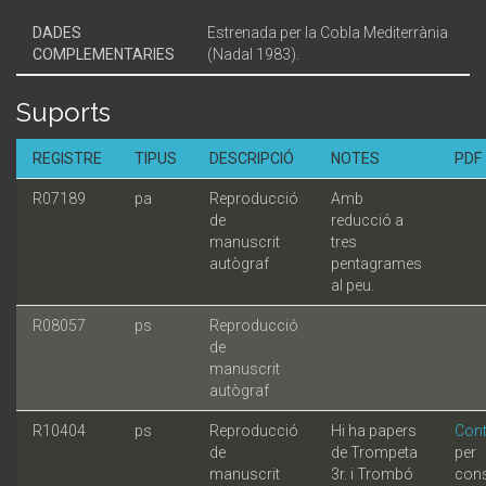
DADES
Estrenada per la Cobla Mediterrània
COMPLEMENTARIES
(Nadal 1983).
Suports
REGISTRE
TIPUS
DESCRIPCIÓ
NOTES
PDF
R07189
pa
Reproducció
Amb
de
reducció a
manuscrit
tres
autògraf
pentagrames
al peu.
R08057
ps
Reproducció
de
manuscrit
autògraf
R10404
ps
Reproducció
Hi ha papers
Cont
de
de Trompeta
per
manuscrit
3r. i Trombó
cons