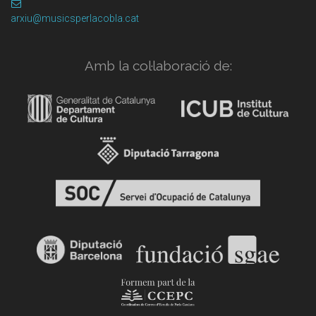
arxiu@musicsperlacobla.cat
Amb la col·laboració de: