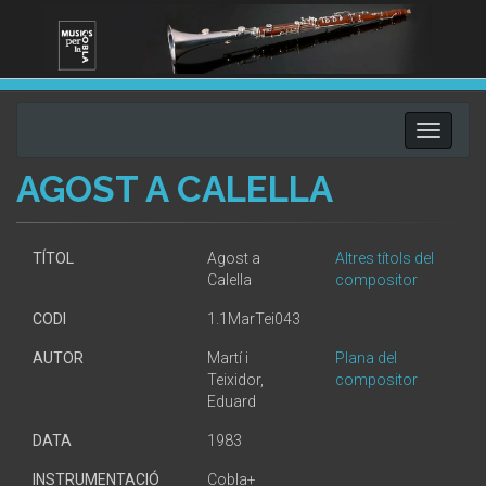
Toggle
navigati
AGOST A CALELLA
TÍTOL
Agost a
Altres títols del
Calella
compositor
CODI
1.1MarTei043
AUTOR
Martí i
Plana del
Teixidor,
compositor
Eduard
DATA
1983
INSTRUMENTACIÓ
Cobla+