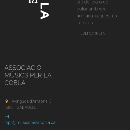
crit de joia o de
dolor amb veu
humana, i aquest és
la tenora.
JULI GARRETA
ASSOCIACIÓ
MÚSICS PER LA
COBLA
Avinguda d'Arraona, 6,
08201 SABADELL
mpc@musicsperlacobla.cat