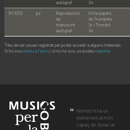
autògraf
2n.
R13252
ps
Reproducció
Hi ha papers
de
de Trompeta
manuscrit
3r. i Trombó
autògraf
2n.
*
Heu de ser usuari registrat per poder accedir a alguns materials.
Si ho sou
entreu a l'arxiu
, i si no ho sou, us podeu
registrar
.
Només hi ha un
instrument al món
capaç de donar un