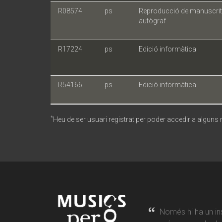
R08574
ps
Reproducció de manuscrit
autògraf
R17224
ps
Edició informàtica
R54166
ps
Edició informàtica
*
Heu de ser usuari registrat per poder accedir a alguns
Només hi ha un in