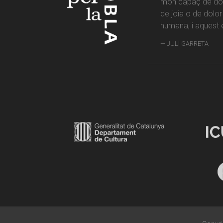
món capaç de don
de joia o de dolo
humana, i aquest é
JULI GARRETA