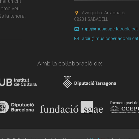
ar un crit
r amb veu
Avinguda d'Arraona, 6,
s la tenora.
08201 SABADELL
mpc@musicsperlacobla.cat
arxiu@musicsperlacobla.cat
Amb la col·laboració de: