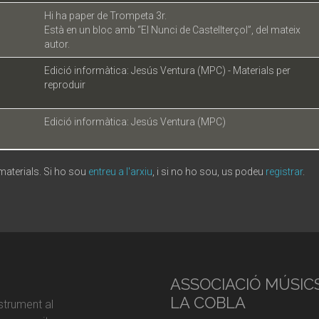
Hi ha paper de Trompeta 3r.
Està en un bloc amb “El Nunci de Castellterçol”, del mateix
autor.
Edició informàtica: Jesús Ventura (MPC) - Materials per
reproduir
Edició informàtica: Jesús Ventura (MPC)
 materials. Si ho sou
entreu a l'arxiu
, i si no ho sou, us podeu
registrar
.
ASSOCIACIÓ MÚSIC
LA COBLA
strument al