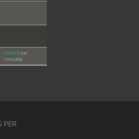
Contacti
per
consultar
S PER