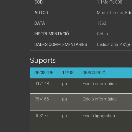
CODI
1.1MarTei008
AUTOR
Martí i Teixidor, Ed
DATA
1962
INSTRUMENTACIÓ
Cobla+
DADES COMPLEMENTARIES
Dedicatòria:
A l'Agr
Suports
REGISTRE
TIPUS
DESCRIPCIÓ
R17148
pa
Edició informàtica
R54165
pa
Edició informàtica
R03174
ps
Edició tipogràfica