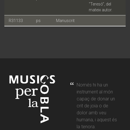
“Teresó”, del
mateix autor.
R31133
ps
Manuscrit
Només hi ha un
instrument al món
capaç de donar un
crit de joia o de
dolor amb veu
humana, i aquest és
la tenora.