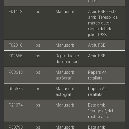
autor.
F01413
ps
Manuscrit
Arxiu FSB - Està
amb 'Teresó', del
mateix autor.
Còpia datada:
juliol 1928.
F02316
ps
Manuscrit
Arxiu FSB
F02665
ps
Reproducció
Arxiu FSB
de manuscrit
R03613
ps
Manuscrit
Papers A4
autògraf
retallats.
R05575
ps
Manuscrit
Papers A4
autògraf
retallats.
R21074
ps
Manuscrit
Està amb
"Farigola", del
mateix autor.
R30790
ps
Manuscrit
Està amb