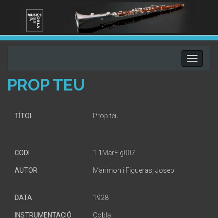
Toggle
navigati
PROP TEU
TÍTOL
Prop teu
CODI
1.1MarFig007
AUTOR
Marimon i Figueras, Josep
DATA
1928
INSTRUMENTACIÓ
Cobla