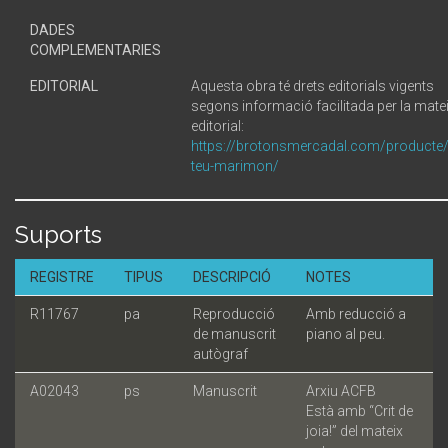
DADES
COMPLEMENTARIES
EDITORIAL
Aquesta obra té drets editorials vigents
segons informació facilitada per la mate
editorial:
https://brotonsmercadal.com/producte
teu-marimon/
Suports
REGISTRE
TIPUS
DESCRIPCIÓ
NOTES
R11767
pa
Reproducció
Amb reducció a
de manuscrit
piano al peu.
autògraf
A02043
ps
Manuscrit
Arxiu ACFB
Està amb “Crit de
joia!” del mateix