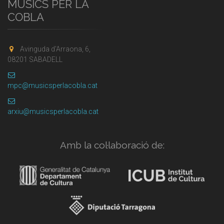
MÚSICS PER LA
COBLA
Avinguda d'Arraona, 6,
08201 SABADELL
mpc@musicsperlacobla.cat
arxiu@musicsperlacobla.cat
Amb la col·laboració de: