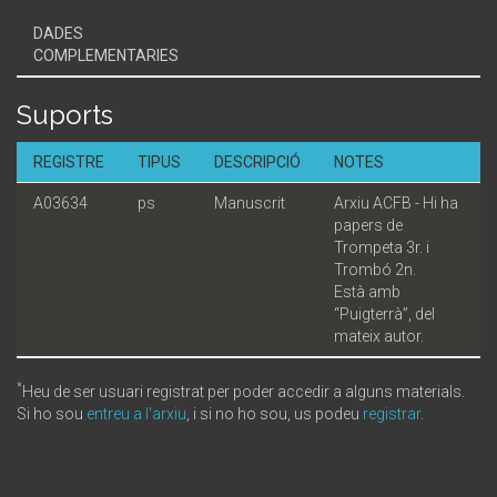
DADES
COMPLEMENTARIES
Suports
REGISTRE
TIPUS
DESCRIPCIÓ
NOTES
A03634
ps
Manuscrit
Arxiu ACFB - Hi ha
papers de
Trompeta 3r. i
Trombó 2n.
Està amb
“Puigterrà”, del
mateix autor.
*
Heu de ser usuari registrat per poder accedir a alguns materials.
Si ho sou
entreu a l'arxiu
, i si no ho sou, us podeu
registrar
.