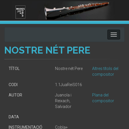
Toggle
navigati
NOSTRE NÉT PERE
TÍTOL
Nostre nét Pere
Altres títols del
compositor
CODI
1.1JuaReiS016
AUTOR
Juanola i
Plana del
Reixach,
compositor
Salvador
DATA
INSTRUMENTACIÓ
Cobla+