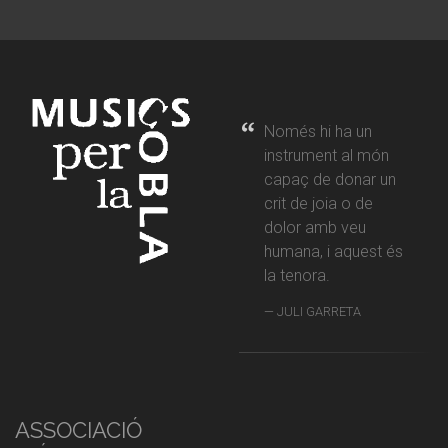
Només hi ha un
instrument al món
capaç de donar un
crit de joia o de
dolor amb veu
humana, i aquest és
la tenora.
JULI GARRETA
ASSOCIACIÓ