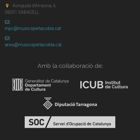
Avinguda d'Arraona, 6,
08201 SABADELL
mpc@musicsperlacobla.cat
arxiu@musicsperlacobla.cat
Amb la col·laboració de: