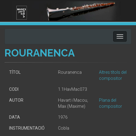
Toggle
navigati
ROURANENCA
TÍTOL
Rouranenca
Altres títols del
compositor
CODI
1.1HavMac073
AUTOR
Havart i Macou,
Plana del
Max (Maxime)
compositor
DATA
1976
INSTRUMENTACIÓ
Cobla