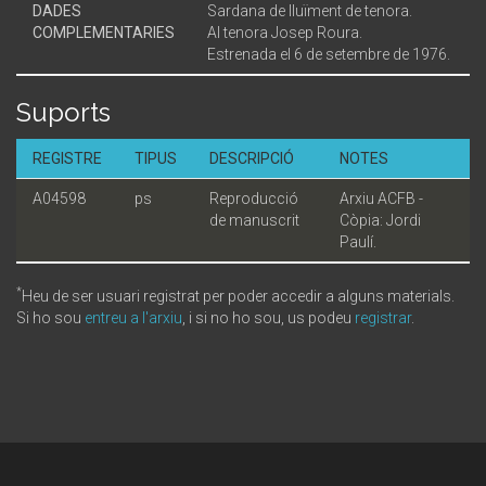
DADES
Sardana de lluïment de tenora.
COMPLEMENTARIES
Al tenora Josep Roura.
Estrenada el 6 de setembre de 1976.
Suports
REGISTRE
TIPUS
DESCRIPCIÓ
NOTES
A04598
ps
Reproducció
Arxiu ACFB -
de manuscrit
Còpia: Jordi
Paulí.
*
Heu de ser usuari registrat per poder accedir a alguns materials.
Si ho sou
entreu a l'arxiu
, i si no ho sou, us podeu
registrar
.