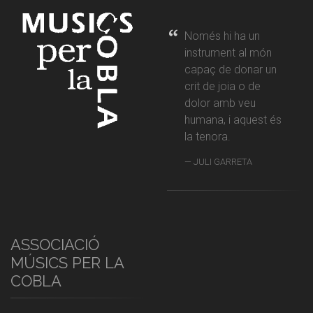
Només hi ha un
instrument al món
capaç de donar un
crit de joia o de
dolor amb veu
humana, i aquest és
la tenora.
JULI GARRETA
ASSOCIACIÓ
MÚSICS PER LA
COBLA