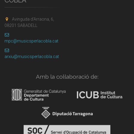
Avinguda d'Arraona, 6,
08201 SABADELL
mpc@musicsperlacobla.cat
arxiu@musicsperlacobla.cat
Amb la col·laboració de: