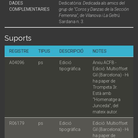
DADES
Dedicatòria:
Dedicada als amics del
COMPLEMENTARIES
grup de "Coros y Danzas de la Sección
Femenina", de Vilanova i La Geltrú.
Sardana n. 3.
Suports
REGISTRE
TIPUS
DESCRIPCIÓ
NOTES
A04096
ps
Edició
Arxiu ACFB -
tipogràfica
Edició: Multioffset
Gil (Barcelona) - Hi
ha paper de
Trompeta 3r.
Està amb
“Homenatge a
Junceda”, del
mateix autor.
R06179
ps
Edició
Edició: Multioffset
tipogràfica
Gil (Barcelona) - Hi
ha paper de