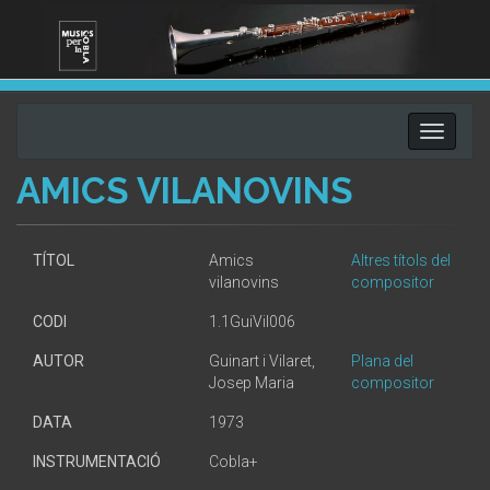
Toggle
navigati
AMICS VILANOVINS
TÍTOL
Amics
Altres títols del
vilanovins
compositor
CODI
1.1GuiVil006
AUTOR
Guinart i Vilaret,
Plana del
Josep Maria
compositor
DATA
1973
INSTRUMENTACIÓ
Cobla+