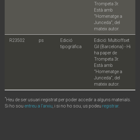
Trompeta 3r.
Està amb
“Homenatge a
Junceda”, del
mateix autor.
R23502
ps
Edició
Edició: Multioffset
tipogràfica
Gil (Barcelona) - Hi
ha paper de
Trompeta 3r.
Està amb
“Homenatge a
Junceda”, del
mateix autor.
*
Heu de ser usuari registrat per poder accedir a alguns materials.
Si ho sou
entreu a l'arxiu
, i si no ho sou, us podeu
registrar
.