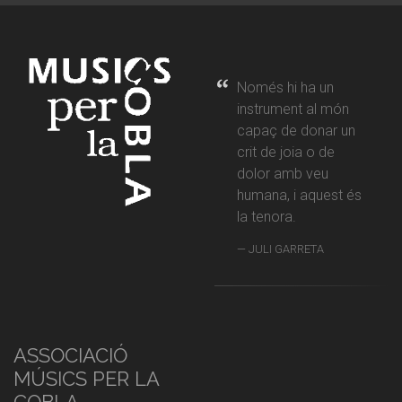
Només hi ha un
instrument al món
capaç de donar un
crit de joia o de
dolor amb veu
humana, i aquest és
la tenora.
JULI GARRETA
ASSOCIACIÓ
MÚSICS PER LA
COBLA