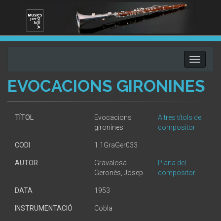
Toggle
navigati
EVOCACIONS GIRONINES
TÍTOL
Evocacions
Altres títols del
gironines
compositor
CODI
1.1GraGer033
AUTOR
Gravalosa i
Plana del
Geronès, Josep
compositor
DATA
1953
INSTRUMENTACIÓ
Cobla