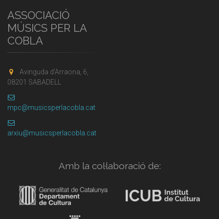
ASSOCIACIÓ
MÚSICS PER LA
COBLA
Avinguda d'Arraona, 6,
08201 SABADELL
mpc@musicsperlacobla.cat
arxiu@musicsperlacobla.cat
Amb la col·laboració de: