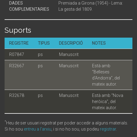
DADES
Premiada a Girona (1954) - Lema:
COMPLEMENTARIES
La gesta del 1809.
Suports
REGISTRE
TIPUS
DESCRIPCIÓ
NOTES
R07847
ps
Manuscrit
R32667
ps
Manuscrit
Està amb
“Belleses
d'Andorra”, del
mateix autor.
R32678
ps
Manuscrit
Està amb “Nova
heròica”, del
mateix autor.
*
Heu de ser usuari registrat per poder accedir a alguns materials.
Si ho sou
entreu a l'arxiu
, i si no ho sou, us podeu
registrar
.