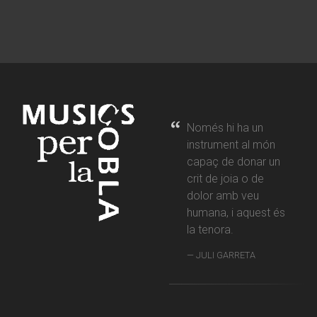
Només hi ha un
instrument al món
capaç de donar un
crit de joia o de
dolor amb veu
humana, i aquest és
la tenora.
JULI GARRETA