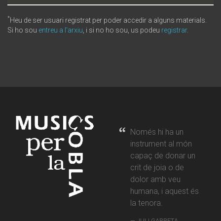
*
Heu de ser usuari registrat per poder accedir a alguns materials.
Si ho sou
entreu a l'arxiu
, i si no ho sou, us podeu
registrar
.
Només hi ha un
instrument al món
capaç de donar un
crit de joia o de
dolor amb veu
humana, i aquest és
la tenora.
JULI GARRETA