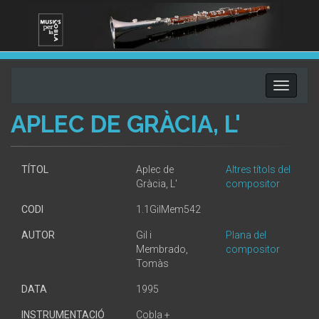
Toggle
navigati
APLEC DE GRÀCIA, L'
TÍTOL
Aplec de
Altres títols del
Gràcia, L'
compositor
CODI
1.1GilMem542
AUTOR
Gil i
Plana del
Membrado,
compositor
Tomàs
DATA
1995
INSTRUMENTACIÓ
Cobla +