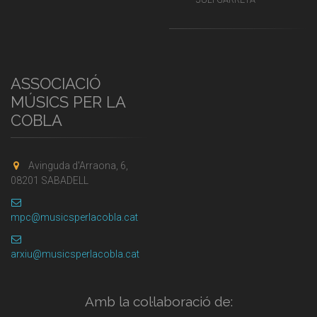
ASSOCIACIÓ
MÚSICS PER LA
COBLA
Avinguda d'Arraona, 6,
08201 SABADELL
mpc@musicsperlacobla.cat
arxiu@musicsperlacobla.cat
Amb la col·laboració de: