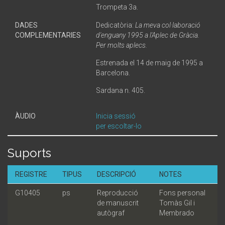
Trompeta 3a.
DADES
Dedicatòria:
La meva col·laboració
COMPLEMENTARIES
d'enguany 1995 a l'Aplec de Gràcia.
Per molts aplecs.
Estrenada el 14 de maig de 1995 a
Barcelona.
Sardana n. 405.
ÀUDIO
Inicia sessió
per escoltar-lo
Suports
REGISTRE
TIPUS
DESCRIPCIÓ
NOTES
G10405
ps
Reproducció
Fons personal
de manuscrit
Tomàs Gil i
autògraf
Membrado