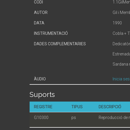
CODI
1.1GilM
AUTOR
Gil i Me
DATA
1990
INSTRUMENTACIÓ
Cobla + 
DADES COMPLEMENTARIES
Dedicatòr
Estrenada 
Sardana n
ÀUDIO
Inicia ses
Suports
REGISTRE
TIPUS
DESCRIPCIÓ
G10300
ps
Reproducció de 