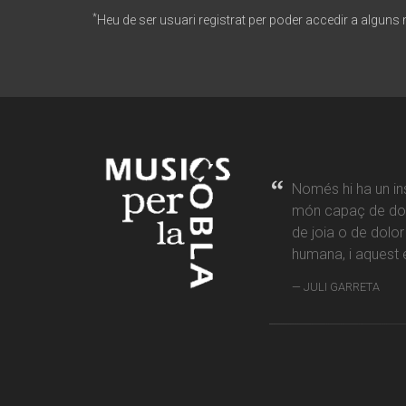
*
Heu de ser usuari registrat per poder accedir a alguns
Només hi ha un in
món capaç de don
de joia o de dolo
humana, i aquest é
JULI GARRETA