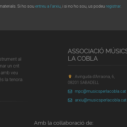
 materials. Si ho sou
entreu a l'arxiu
, i si no ho sou, us podeu
registrar
.
ASSOCIACIÓ MÚSIC
LA COBLA
strument al
ar un crit
r amb veu
Avinguda d'Arraona, 6,
s la tenora.
08201 SABADELL
mpc@musicsperlacobla.cat
arxiu@musicsperlacobla.cat
Amb la col·laboració de: