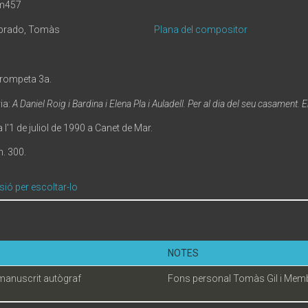
em457
mbrado, Tomàs
Plana del compositor
Trompeta 3a.
ia:
A Daniel Roig i Bardina i Elena Pla i Auladell. Per al dia del seu casament.
l'1 de juliol de 1990 a Canet de Mar.
. 300.
sió per escoltar-lo
NOTES
manuscrit autògraf
Fons personal Tomàs Gil i Mem