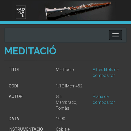
Toggle
navigati
MEDITACIÓ
TÍTOL
Meditació
Altres títols del
compositor
CODI
1.1GilMem452
AUTOR
Gil i
Plana del
Membrado,
compositor
Tomàs
DATA
1990
INSTRUMENTACIÓ
Cobla +