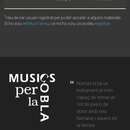
*
Heu de ser usuari registrat per poder accedir a alguns materials.
Si ho sou
entreu a l'arxiu
, i si no ho sou, us podeu
registrar
.
Només hi ha un
instrument al món
capaç de donar un
crit de joia o de
dolor amb veu
humana, i aquest és
la tenora.