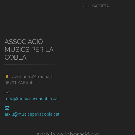
JULI GARRETA
ASSOCIACIÓ
MÚSICS PER LA
COBLA
Avinguda d'Arraona, 6,
08201 SABADELL
mpc@musicsperlacobla.cat
arxiu@musicsperlacobla.cat
Amb la col·laboració de: