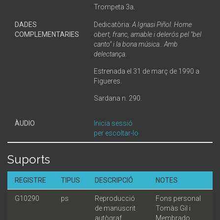
Trompeta 3a.
DADES
Dedicatòria:
A Ignasi Piñol. Home
COMPLEMENTARIES
obert, franc, amable i delerós pel "bel
canto" i la bona música.. Amb
delectança.
Estrenada el 31 de març de 1990 a
Figueres.
Sardana n. 290.
ÀUDIO
Inicia sessió
per escoltar-lo
Suports
REGISTRE
TIPUS
DESCRIPCIÓ
NOTES
G10290
ps
Reproducció
Fons personal
de manuscrit
Tomàs Gil i
autògraf
Membrado