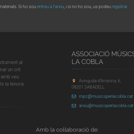
 materials. Si ho sou
entreu a l'arxiu
, i si no ho sou, us podeu
registrar
.
ASSOCIACIÓ MÚSIC
LA COBLA
strument al
ar un crit
r amb veu
Avinguda d'Arraona, 6,
s la tenora.
08201 SABADELL
mpc@musicsperlacobla.cat
arxiu@musicsperlacobla.cat
Amb la col·laboració de: