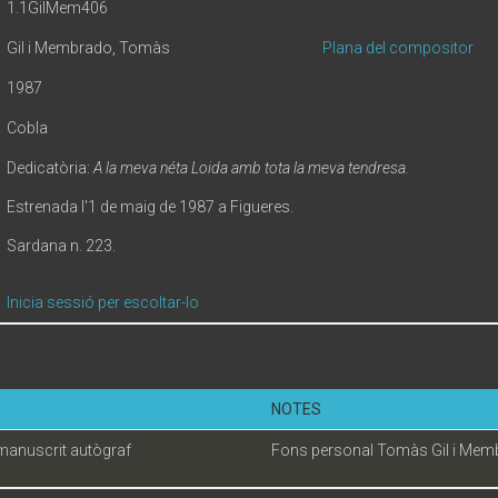
1.1GilMem406
Gil i Membrado, Tomàs
Plana del compositor
1987
Cobla
Dedicatòria:
A la meva néta Loida amb tota la meva tendresa.
Estrenada l'1 de maig de 1987 a Figueres.
Sardana n. 223.
Inicia sessió per escoltar-lo
NOTES
manuscrit autògraf
Fons personal Tomàs Gil i Mem