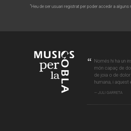
*
Heu de ser usuari registrat per poder accedir a alguns
Només hi ha un in
món capaç de don
de joia o de dolo
humana, i aquest é
JULI GARRETA