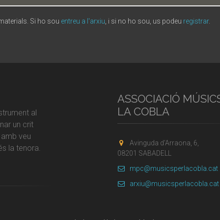
 materials. Si ho sou
entreu a l'arxiu
, i si no ho sou, us podeu
registrar
.
ASSOCIACIÓ MÚSIC
LA COBLA
strument al
ar un crit
r amb veu
Avinguda d'Arraona, 6,
s la tenora.
08201 SABADELL
mpc@musicsperlacobla.cat
arxiu@musicsperlacobla.cat