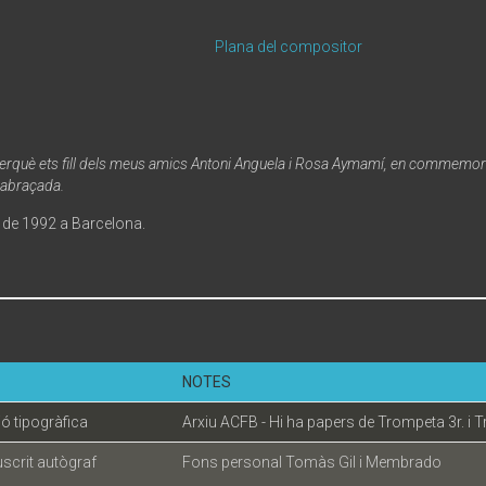
Plana del compositor
perquè ets fill dels meus amics Antoni Anguela i Rosa Aymamí, en commemor
abraçada.
 de 1992 a Barcelona.
NOTES
ió tipogràfica
Arxiu ACFB - Hi ha papers de Trompeta 3r. i 
crit autògraf
Fons personal Tomàs Gil i Membrado