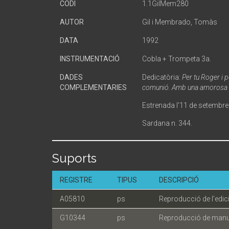
CODI
1.1GilMem280
AUTOR
Gil i Membrado, Tomàs
DATA
1992
INSTRUMENTACIÓ
Cobla + Trompeta 3a.
DADES
Dedicatòria:
Per tu Roger i 
COMPLEMENTARIES
comunió. Amb una amorosa 
Estrenada l'11 de setembre
Sardana n. 344.
Suports
REGISTRE
TIPUS
DESCRIPCIÓ
A05810
ps
Reproducció de l'edic
G10344
ps
Reproducció de manus