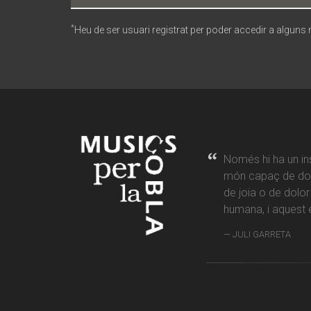
*
Heu de ser usuari registrat per poder accedir a alguns
Només hi ha un in
món capaç de don
de joia o de dolo
humana, i aquest é
JULI GARRETA