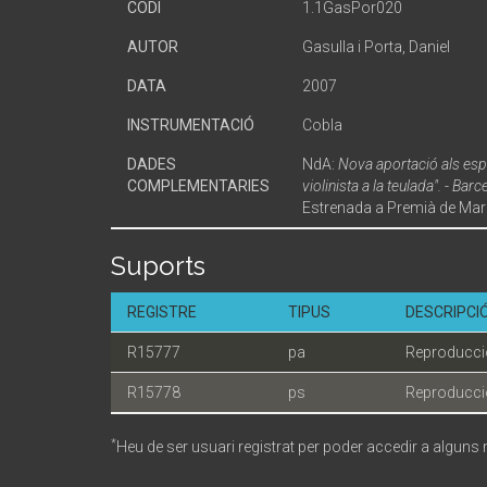
CODI
1.1GasPor020
AUTOR
Gasulla i Porta, Daniel
DATA
2007
INSTRUMENTACIÓ
Cobla
DADES
NdA:
Nova aportació als espe
COMPLEMENTARIES
violinista a la teulada". - B
Estrenada a Premià de Mar e
Suports
REGISTRE
TIPUS
DESCRIPCI
R15777
pa
Reproducció
R15778
ps
Reproducció
*
Heu de ser usuari registrat per poder accedir a alguns