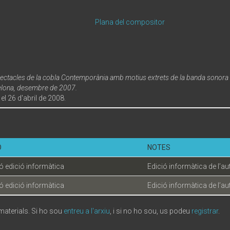
Plana del compositor
ctacles de la cobla Contemporània amb motius extrets de la banda sonora de 
arcelona, desembre de 2007.
l 26 d'abril de 2008.
Ó
NOTES
 edició informàtica
Edició informàtica de l’au
 edició informàtica
Edició informàtica de l’au
 materials. Si ho sou
entreu a l'arxiu
, i si no ho sou, us podeu
registrar
.