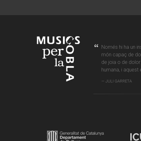
Només hi ha un in
món capaç de don
de joia o de dolo
humana, i aquest é
JULI GARRETA