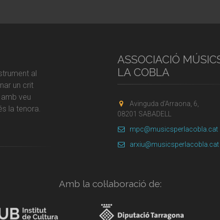
ASSOCIACIÓ MÚSIC
LA COBLA
strument al
ar un crit
r amb veu
Avinguda d'Arraona, 6,
s la tenora.
08201 SABADELL
mpc@musicsperlacobla.cat
arxiu@musicsperlacobla.cat
Amb la col·laboració de: