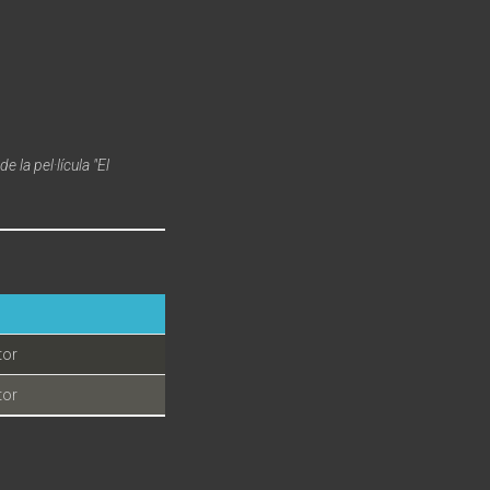
la pel·lícula "El
tor
tor