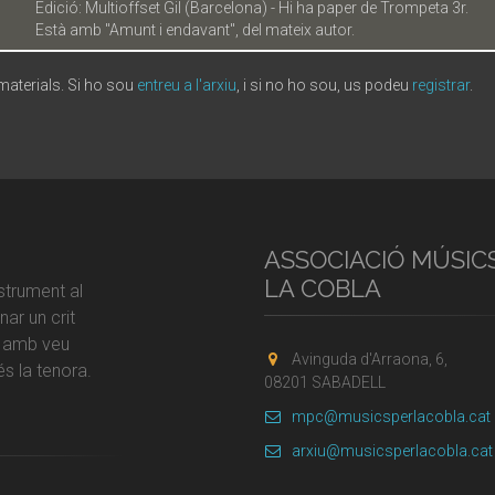
Edició: Multioffset Gil (Barcelona) - Hi ha paper de Trompeta 3r.
Està amb "Amunt i endavant", del mateix autor.
 materials. Si ho sou
entreu a l'arxiu
, i si no ho sou, us podeu
registrar
.
ASSOCIACIÓ MÚSIC
LA COBLA
strument al
ar un crit
r amb veu
Avinguda d'Arraona, 6,
s la tenora.
08201 SABADELL
mpc@musicsperlacobla.cat
arxiu@musicsperlacobla.cat