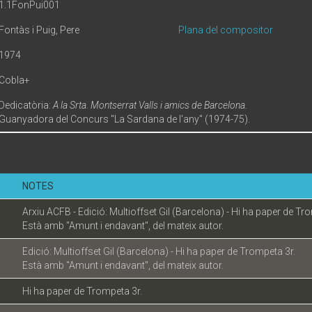
1.1FonPui001
Fontàs i Puig, Pere
Plana del compositor
1974
Cobla+
Dedicatòria:
A la Srta. Montserrat Valls i amics de Barcelona.
Guanyadora del Concurs "La Sardana de l'any" (1974-75).
NOTES
Arxiu ACFB - Edició: Multioffset Gil (Barcelona) - Hi ha paper de Tr
Està amb "Amunt i endavant", del mateix autor.
Edició: Multioffset Gil (Barcelona) - Hi ha paper de Trompeta 3r.
Està amb "Amunt i endavant", del mateix autor.
Hi ha paper de Trompeta 3r.