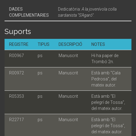
DADES
Dedicatòria:
A la jovenívola colla
COMPLEMENTARIES
sardanista "S'Agaró".
Suports
REGISTRE
TIPUS
DESCRIPCIÓ
NOTES
R00967
ps
Manuscrit
Hi ha paper de
Trombó 2n.
R00972
ps
Manuscrit
Està amb “Cala
Pedrosa”, del
mateix autor.
R05353
ps
Manuscrit
Està amb “El
pelegrí de Tossa”,
del mateix autor.
R22717
ps
Manuscrit
Està amb “El
pelegrí de Tossa”,
del mateix autor.