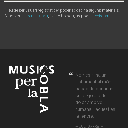
*
Heu de ser usuari registrat per poder accedir a alguns materials.
Si ho sou
entreu a l'arxiu
, i si no ho sou, us podeu
registrar
.
Només hi ha un
instrument al món
capaç de donar un
crit de joia o de
dolor amb veu
humana, i aquest és
la tenora.
JULI GARRETA