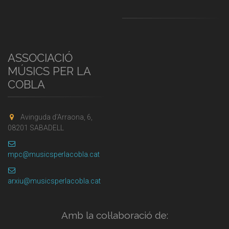
ASSOCIACIÓ
MÚSICS PER LA
COBLA
Avinguda d'Arraona, 6,
08201 SABADELL
mpc@musicsperlacobla.cat
arxiu@musicsperlacobla.cat
Amb la col·laboració de: