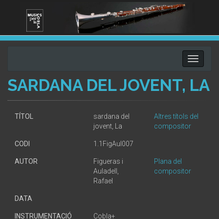
Toggle
navigati
SARDANA DEL JOVENT, LA
TÍTOL
sardana del
Altres títols del
jovent, La
compositor
CODI
1.1FigAul007
AUTOR
Figueras i
Plana del
Auladell,
compositor
Rafael
DATA
INSTRUMENTACIÓ
Cobla+