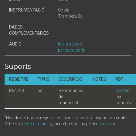
INSTRUMENTACIÓ
Cobla +
Trompeta 3a.
DADES
COMPLEMENTARIES
ÀUDIO
Inicia sessió
per escoltar-lo
Suports
REGISTRE
TIPUS
DESCRIPCIÓ
NOTES
PDF
R54733
ps
Reproducció
Contacti
de
per
manuscrit
consultar
*
Heu de ser usuari registrat per poder accedir a alguns materials.
Si ho sou
entreu a l'arxiu
, i si no ho sou, us podeu
registrar
.