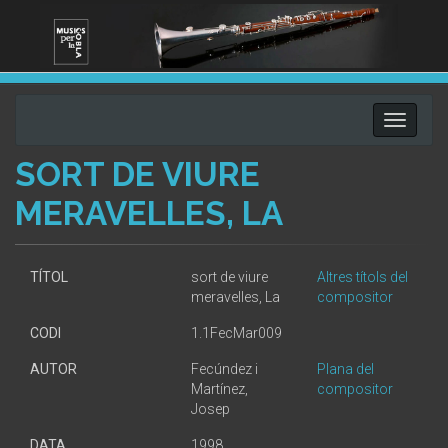
Toggle
navigati
SORT DE VIURE
MERAVELLES, LA
TÍTOL
sort de viure
Altres títols del
meravelles, La
compositor
CODI
1.1FecMar009
AUTOR
Fecúndez i
Plana del
Martínez,
compositor
Josep
DATA
1998