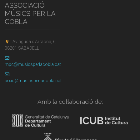
ASSOCIACIÓ
MÚSICS PER LA
COBLA
Avinguda d'Arraona, 6,
08201 SABADELL
mpc@musicsperlacobla.cat
arxiu@musicsperlacobla.cat
Amb la col·laboració de: