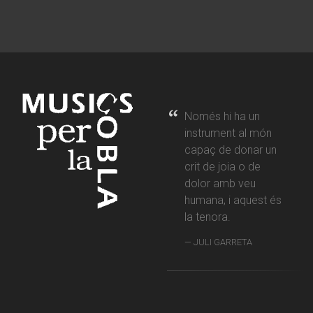
Només hi ha un
instrument al món
capaç de donar un
crit de joia o de
dolor amb veu
humana, i aquest és
la tenora.
JULI GARRETA