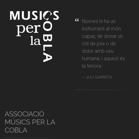
Només hi ha un
instrument al món
capaç de donar un
crit de joia o de
dolor amb veu
humana, i aquest és
la tenora.
JULI GARRETA
ASSOCIACIÓ
MÚSICS PER LA
COBLA