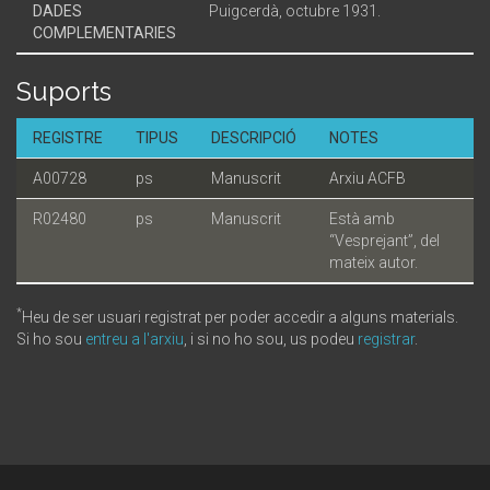
DADES
Puigcerdà, octubre 1931.
COMPLEMENTARIES
Suports
REGISTRE
TIPUS
DESCRIPCIÓ
NOTES
A00728
ps
Manuscrit
Arxiu ACFB
R02480
ps
Manuscrit
Està amb
“Vesprejant”, del
mateix autor.
*
Heu de ser usuari registrat per poder accedir a alguns materials.
Si ho sou
entreu a l'arxiu
, i si no ho sou, us podeu
registrar
.