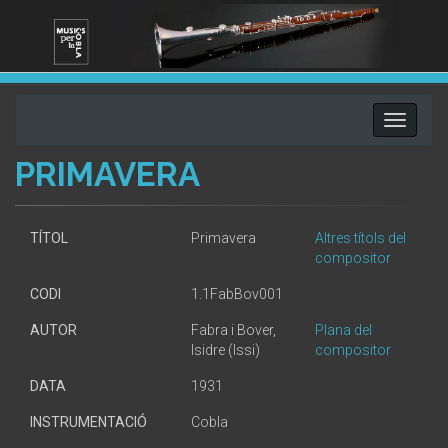
Toggle
navigati
PRIMAVERA
TÍTOL
Primavera
Altres títols del
compositor
CODI
1.1FabBov001
AUTOR
Fabra i Bover,
Plana del
Isidre (Issi)
compositor
DATA
1931
INSTRUMENTACIÓ
Cobla