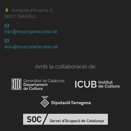
Avinguda d'Arraona, 6,
08201 SABADELL
mpc@musicsperlacobla.cat
arxiu@musicsperlacobla.cat
Amb la col·laboració de: