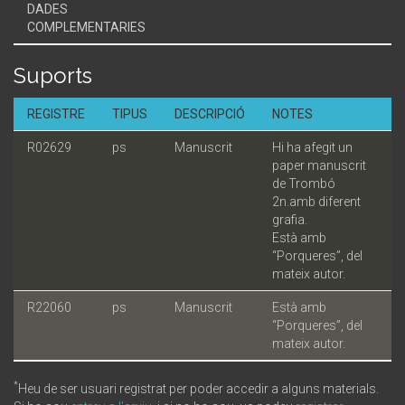
DADES
COMPLEMENTARIES
Suports
REGISTRE
TIPUS
DESCRIPCIÓ
NOTES
R02629
ps
Manuscrit
Hi ha afegit un
paper manuscrit
de Trombó
2n.amb diferent
grafia.
Està amb
“Porqueres”, del
mateix autor.
R22060
ps
Manuscrit
Està amb
“Porqueres”, del
mateix autor.
*
Heu de ser usuari registrat per poder accedir a alguns materials.