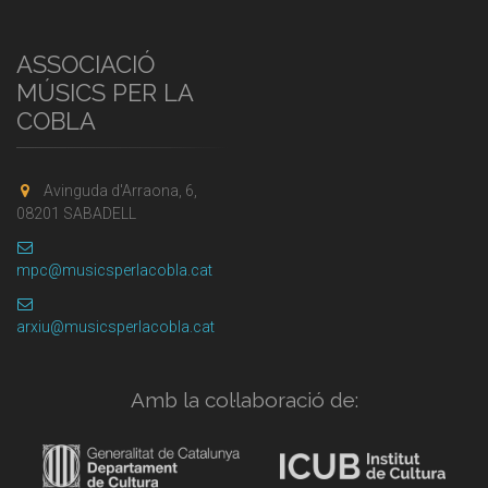
ASSOCIACIÓ
MÚSICS PER LA
COBLA
Avinguda d'Arraona, 6,
08201 SABADELL
mpc@musicsperlacobla.cat
arxiu@musicsperlacobla.cat
Amb la col·laboració de: