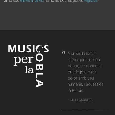
Si ho sou
entreu a l'arxiu
, i si no ho sou, us podeu
registrar
.
Només hi ha un
instrument al món
capaç de donar un
crit de joia o de
dolor amb veu
humana, i aquest és
la tenora.
JULI GARRETA