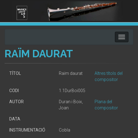
Toggle
navigati
RAÏM DAURAT
TÍTOL
Raïm daurat
Altres títols del
compositor
CODI
1.1DurBoi005
AUTOR
Duran i Boix,
Plana del
Joan
compositor
DATA
INSTRUMENTACIÓ
Cobla