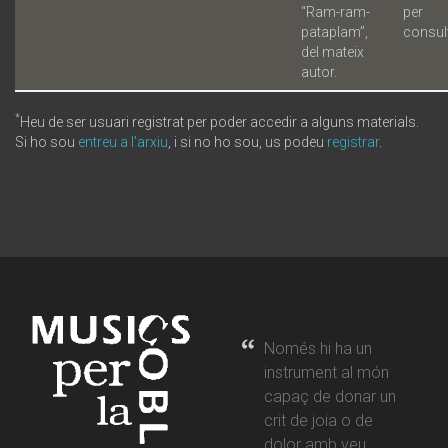
“Ram-ram-
per
pataplam”,
consul
del mateix
autor.
*
Heu de ser usuari registrat per poder accedir a alguns materials.
Si ho sou
entreu a l'arxiu
, i si no ho sou, us podeu
registrar
.
Només hi ha un
instrument al món
capaç de donar un
crit de joia o de
dolor amb veu