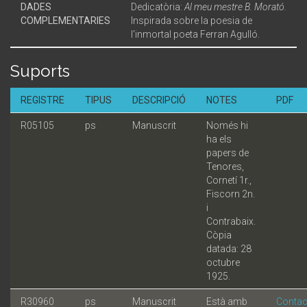
DADES
Dedicatòria:
Al meu mestre B. Morató.
COMPLEMENTARIES
Inspirada sobre la poesia de
l'inmortal poeta Ferran Agulló.
Suports
REGISTRE
TIPUS
DESCRIPCIÓ
NOTES
PDF
R05105
ps
Manuscrit
Només hi
ha els
papers de
Tenores,
Cornetí 1r.,
Fiscorn 2n.
i
Contrabaix.
Còpia
datada: 28
octubre
1925.
R30960
ps
Manuscrit
Està amb
Contac