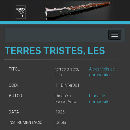
Toggle
navigati
TERRES TRISTES, LES
TÍTOL
terres tristes,
Altres títols del
Les
compositor
CODI
1.1DinFer001
AUTOR
Dinarés i
Plana del
Ferrer, Anton
compositor
DATA
1925
INSTRUMENTACIÓ
Cobla