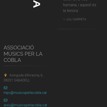
humana, i aquest és
la tenora.
JULI GARRETA
ASSOCIACIÓ
MÚSICS PER LA
COBLA
Avinguda d'Arraona, 6,
08201 SABADELL
mpc@musicsperlacobla.cat
arxiu@musicsperlacobla.cat