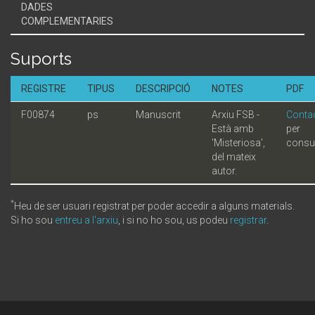
DADES
COMPLEMENTARIES
Suports
REGISTRE
TIPUS
DESCRIPCIÓ
NOTES
PDF
F00874
ps
Manuscrit
Arxiu FSB -
Contac
Està amb
per
'Misteriosa',
consul
del mateix
autor.
*
Heu de ser usuari registrat per poder accedir a alguns materials.
Si ho sou
entreu a l'arxiu
, i si no ho sou, us podeu
registrar
.