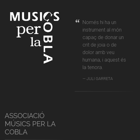
Només hi ha un
instrument al món
capaç de donar un
crit de joia o de
dolor amb veu
humana, i aquest és
la tenora.
JULI GARRETA
ASSOCIACIÓ
MÚSICS PER LA
COBLA