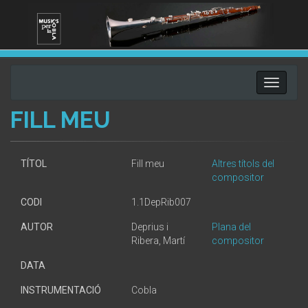
Toggle
navigati
FILL MEU
TÍTOL
Fill meu
Altres títols del
compositor
CODI
1.1DepRib007
AUTOR
Deprius i
Plana del
Ribera, Martí
compositor
DATA
INSTRUMENTACIÓ
Cobla