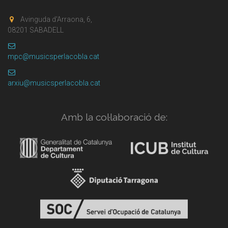
Avinguda d'Arraona, 6,
08201 SABADELL
mpc@musicsperlacobla.cat
arxiu@musicsperlacobla.cat
Amb la col·laboració de: