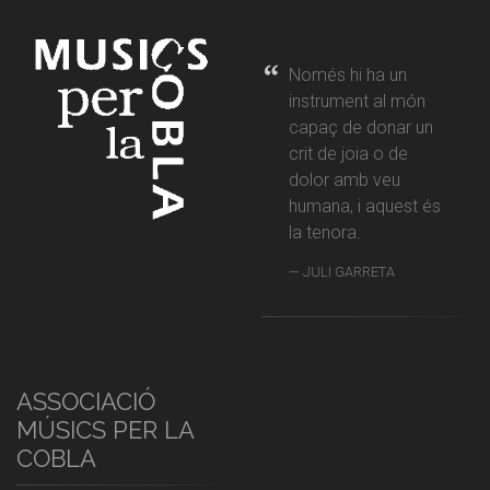
Només hi ha un
instrument al món
capaç de donar un
crit de joia o de
dolor amb veu
humana, i aquest és
la tenora.
JULI GARRETA
ASSOCIACIÓ
MÚSICS PER LA
COBLA