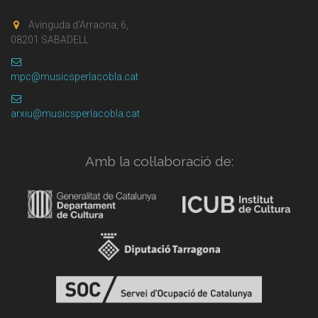
Avinguda d'Arraona, 6,
08201 SABADELL
mpc@musicsperlacobla.cat
arxiu@musicsperlacobla.cat
Amb la col·laboració de: