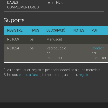
DADES
Tenim PDF.
COMPLEMENTARIES
Suports
REGISTRE
TIPUS
DESCRIPCIÓ
NOTES
PDF
R01689
ps
Manuscrit
R51824
ps
Reproducció
Contacti
de
per
manuscrit
consultar
*
Heu de ser usuari registrat per poder accedir a alguns materials.
Si ho sou
entreu a l'arxiu
, i si no ho sou, us podeu
registrar
.