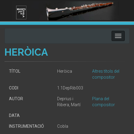
Toggle
navigati
HERÒICA
TÍTOL
Heròica
Altres títols del
compositor
CODI
1.1DepRib003
AUTOR
Deprius i
Plana del
Ribera, Martí
compositor
DATA
INSTRUMENTACIÓ
Cobla